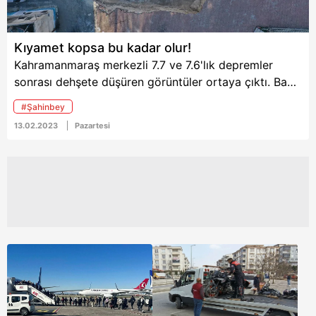
Kıyamet kopsa bu kadar olur!
Kahramanmaraş merkezli 7.7 ve 7.6'lık depremler
sonrası dehşete düşüren görüntüler ortaya çıktı. Bazı
mahalle yolları tamamen kullanılamaz hale gelirken
#Şahinbey
Gaziantep Şahinbey'de sokağın yarıldığı ve kocaman
13.02.2023
Pazartesi
çukur oluştuğu görüldü. İşte felaketin büyüklüğünü
ortaya koydu...