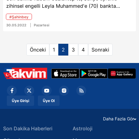
zihinsel engelli Leyla Muhammed'e (70) bankta
otururken tekmeyle saldıran ve gözaltına alınıp
#Şahinbey
ifadesi sonrası serbest bırakılan Şakir Çakır (39),
30.05.2022
Pazartesi
savcılığın itirazı üzerine yeniden gözaltına alınmıştı.
Pişman olduğunu dile getiren Çakır, sorgusunun
tamamlanmasının ardından zırhlı araçla adliyeye sevk
Önceki
1
2
3
4
Sonraki
edildi.
Üye Girişi
Üye Ol
Daha Fazla Gör
Son Dakika Haberleri
Astroloji