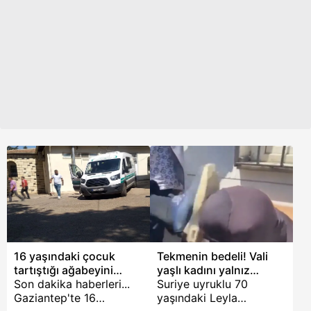
Yaralı olarak hastanede
tedavisi süren Müslim,
12 gündür sürdürdüğü
yaşam savaşını yitirdi.
16 yaşındaki çocuk
Tekmenin bedeli! Vali
tartıştığı ağabeyini
yaşlı kadını yalnız
pompalıyla vurdu
Son dakika haberleri...
bırakmadı
Suriye uyruklu 70
Gaziantep'te 16
yaşındaki Leyla