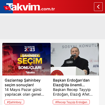
Gaziantep Şahinbey
Başkan Erdoğan'dan
seçim sonuçları!
Elazığ'da önemli
14 Mayıs Pazar günü
açıklamalar
Başkan Recep Tayyip
yapılacak olan genel
Erdoğan, Elazığ Afet
seçim sonuçları 85
Konutları Temel Atma ve
#Şahinbey
#Recep Tayyip Erdoğan
milyon vatandaşımızın
Sosyal Konutlar Anahtar