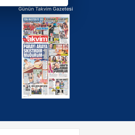
ar gösterilmeyecektir."
Günün Takvim Gazetesi
çerezler kullanılmaktadır. Bu
u hizmetlerinin sunulması
i ve sizlere yönelik
nılacaktır.
kin detaylı bilgi için Ayarlar
ak ve sitemizde ilgili