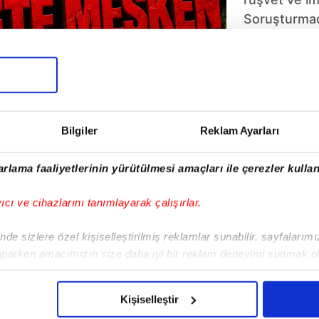
Soruşturmad
yumulması k
faturalarıyla
usulsüzlük a
uzandığı ön
Karahan'ın s
Bilgiler
Reklam Ayarları
sistemli çark
somut veriler
rlama faaliyetlerinin yürütülmesi amaçları ile çerezler kullan
ışığında CHP
Başkanı Mus
yıcı ve cihazlarını tanımlayarak çalışırlar.
uzaklaştırıldı
1
2
de sizlere özel kişiselleştirilmiş reklamlar sunabilir, sayfalarım
aparken amacımızın size daha iyi bir reklam deneyimi sunmak ol
imizden gelen çabayı gösterdiğimizi ve bu noktada, reklamların ma
olduğunu sizlere hatırlatmak isteriz.
Kişiselleştir