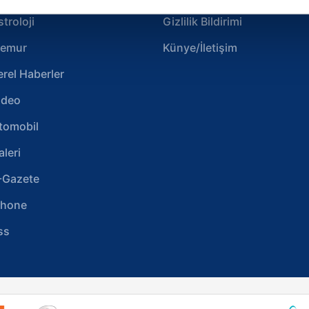
çerezlere izin vermedikleri takdirde, kullanıcılara hedefli reklaml
stroloji
Gizlilik Bildirimi
abilmek için İnternet Sitemizde kendimize ve üçüncü kişilere ait 
emur
Künye/İletişim
isel verileriniz işlenmekte olup gerekli olan çerezler bilgi toplum
 çerezler, sitemizin daha işlevsel kılınması ve kişiselleştirilmes
erel Haberler
 yapılması, amaçlarıyla sınırlı olarak açık rızanız dahilinde kulla
ideo
aşağıda yer alan panel vasıtasıyla belirleyebilirsiniz. Çerezlere iliş
tomobil
lgilendirme Metnimizi
ziyaret edebilirsiniz.
aleri
Korunması Kanunu uyarınca hazırlanmış Aydınlatma Metnimizi okum
-Gazete
 çerezlerle ilgili bilgi almak için lütfen
tıklayınız
.
phone
ss