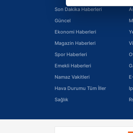
Her halükârda, kullanıcılar, bu 
Son Dakika Haberleri
A
Sizlere daha iyi bir hizmet sun
Güncel
M
çerezler vasıtasıyla çeşitli kiş
amacıyla kullanılmaktadır. Diğer
Ekonomi Haberleri
Y
reklam/pazarlama faaliyetlerinin
Magazin Haberleri
V
Çerezlere ilişkin tercihlerinizi 
Spor Haberleri
O
butonuna tıklayabilir,
Çerez Bi
Emekli Haberleri
G
6698 sayılı Kişisel Verilerin 
Namaz Vakitleri
E
mevzuata uygun olarak kullanılan
Hava Durumu Tüm İller
I
Sağlık
R