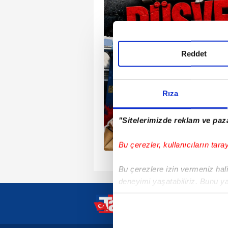
 organize çarkı deşifre
şok ses kayıtlarını adli
m eden müşteki Sinan
Reddet
ye Başkanı Mustafa
nmasının ardından yurt
aralar üzerinden açık
Rıza
t edildi. Karahan'ın
üvenliğini hedef alan
"Sitelerimizde reklam ve paza
 harekete geçen İzmir
vcılığı hem mafyatik
Bu çerezler, kullanıcıların tara
kinci bir soruşturma
arahan ailesi için en
Bu çerezlere izin vermeniz halin
 tedbirlerini devreye
deneyimi yaşatabiliriz. Bunu y
içerikleri sunabilmek adına el
noktasında tek gelir kalemimiz 