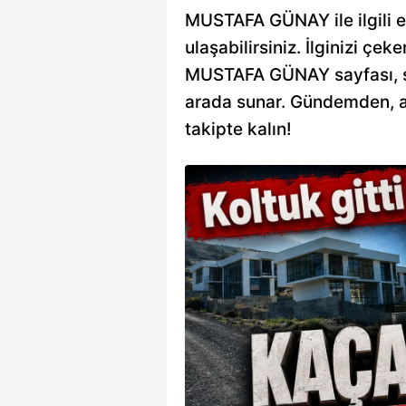
MUSTAFA GÜNAY ile ilgili en
ulaşabilirsiniz. İlginizi çeke
MUSTAFA GÜNAY sayfası, sizi
arada sunar. Gündemden, an
takipte kalın!
 ölüm tehdidi
e Belediyesi'ne yönelik
 ve imar yolsuzluğu