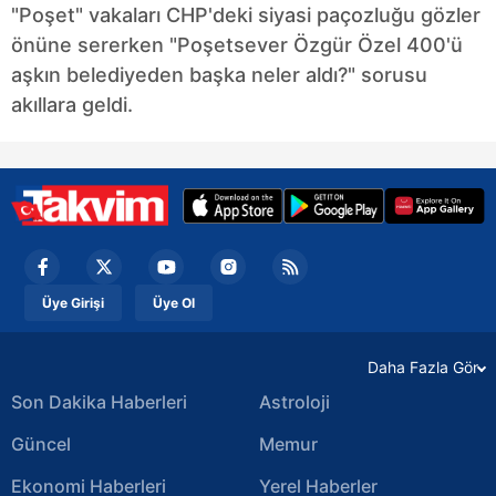
"Poşet" vakaları CHP'deki siyasi paçozluğu gözler
kullanılmaktadır. Bu çerezler vasıtasıyla çeşitli kişisel
önüne sererken "Poşetsever Özgür Özel 400'ü
verileriniz işlenmekte olup gerekli olan çerezler bilgi
aşkın belediyeden başka neler aldı?" sorusu
toplumu hizmetlerinin sunulması amacıyla
akıllara geldi.
kullanılmaktadır. Diğer çerezler, sitemizin daha işlevsel
kılınması ve kişiselleştirilmesi ve sizlere yönelik
reklam/pazarlama faaliyetlerinin yapılması, amaçlarıyla
sınırlı olarak açık rızanız dahilinde kullanılacaktır.
Çerezlere ilişkin tercihlerinizi aşağıda yer alan panel
vasıtasıyla belirleyebilirsiniz. Çerezlere ilişkin detaylı bilgi
için Ayarlar butonuna tıklayabilir,
Çerez Bilgilendirme
Üye Girişi
Üye Ol
Metnimizi
ziyaret edebilirsiniz.
Daha Fazla Gör
6698 sayılı Kişisel Verilerin Korunması Kanunu uyarınca
hazırlanmış Aydınlatma Metnimizi okumak ve sitemizde
Son Dakika Haberleri
Astroloji
ilgili mevzuata uygun olarak kullanılan çerezlerle ilgili bilgi
Güncel
Memur
almak için lütfen
tıklayınız
.
Ekonomi Haberleri
Yerel Haberler