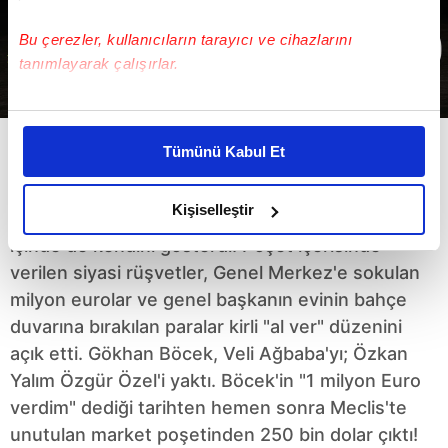
Bu çerezler, kullanıcıların tarayıcı ve cihazlarını
tanımlayarak çalışırlar.
Bu çerezlere izin vermeniz halinde sizlere özel
kişiselleştirilmiş reklamlar sunabilir, sayfalarımızda sizlere
Tümünü Kabul Et
daha iyi reklam deneyimi yaşatabiliriz. Bunu yaparken
Özgür poşetsever!
amacımızın size daha iyi bir reklam deneyimi sunmak
olduğunu ve sizlere en iyi içerikleri sunabilmek adına
Kişiselleştir
CHP'nin belediyelerdeki rüşvet ahtapotu, parti
elimizden gelen çabayı gösterdiğimizi ve bu noktada,
içinde de kendini gösterdi. Poşet içerisinde
reklamların maliyetlerimizi karşılamak noktasında tek gelir
verilen siyasi rüşvetler, Genel Merkez'e sokulan
kalemimiz olduğunu sizlere hatırlatmak isteriz.
milyon eurolar ve genel başkanın evinin bahçe
duvarına bırakılan paralar kirli "al ver" düzenini
Her halükârda, kullanıcılar, bu çerezlere izin vermedikleri
açık etti. Gökhan Böcek, Veli Ağbaba'yı; Özkan
takdirde, kullanıcılara hedefli reklamlar
gösterilmeyecektir."
Yalım Özgür Özel'i yaktı. Böcek'in "1 milyon Euro
verdim" dediği tarihten hemen sonra Meclis'te
Sizlere daha iyi bir hizmet sunabilmek için İnternet
unutulan market poşetinden 250 bin dolar çıktı!
Sitemizde kendimize ve üçüncü kişilere ait çerezler