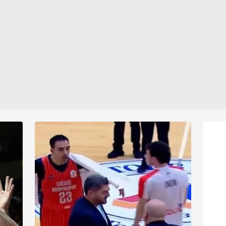
aşağıda yer alan panel vasıtasıyla belirleyebilirsiniz. Çerezlere iliş
lgilendirme Metnimizi
ziyaret edebilirsiniz.
Korunması Kanunu uyarınca hazırlanmış Aydınlatma Metnimizi okum
 çerezlerle ilgili bilgi almak için lütfen
tıklayınız
.