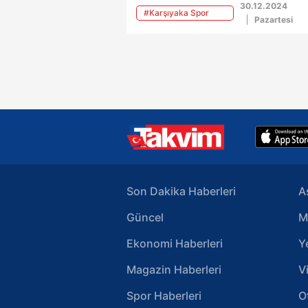
Karşıyaka'yı 99-96'lık skorla ma
30.12.2024
#Karşıyaka Spor
etti.
Pazartesi
Kulübü
Son Dakika Haberleri
A
Güncel
M
Ekonomi Haberleri
Y
Magazin Haberleri
V
Spor Haberleri
O