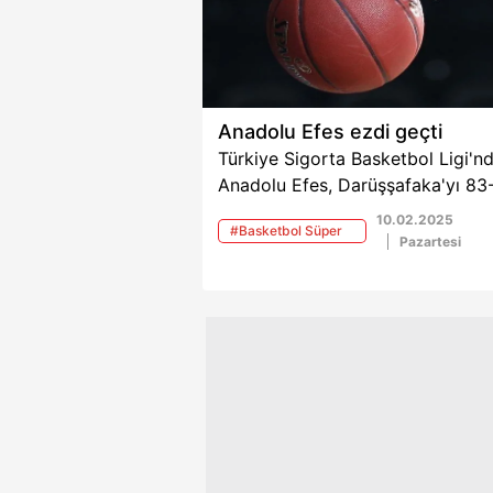
Anadolu Efes ezdi geçti
Türkiye Sigorta Basketbol Ligi'n
Anadolu Efes, Darüşşafaka'yı 83
mağlup ederek önemli bir galibiy
10.02.2025
#Basketbol Süper
aldı.
Pazartesi
Ligi