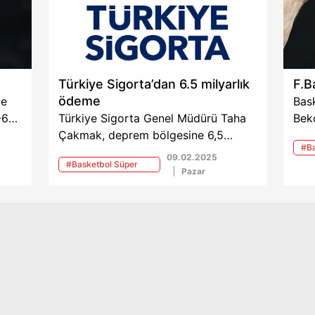
Türkiye Sigorta’dan 6.5 milyarlık
F.B
ödeme
de
Bas
-67
Türkiye Sigorta Genel Müdürü Taha
Beko
et
Çakmak, deprem bölgesine 6,5
oyu
#Ba
milyar lira hasar ödemesi yapıldığını
mağl
09.02.2025
Ligi
#Basketbol Süper
ve hayat sigortası branşında 378,3
Pazar
Ligi
milyon lira ödeme
gerçekleştirdiklerini açıkladı.