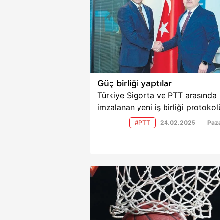
Güç birliği yaptılar
Türkiye Sigorta ve PTT arasında
imzalanan yeni iş birliği protokol
sigorta hizmetlerinin PTT'nin gen
#PTT
24.02.2025
Paza
şube ağı aracılığıyla daha erişilebi
hale gelmesini sağlayacak.