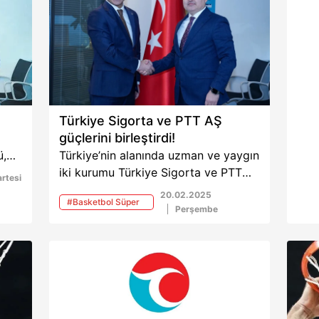
Türkiye Sigorta ve PTT AŞ
güçlerini birleştirdi!
ü,
Türkiye’nin alanında uzman ve yaygın
iş
iki kurumu Türkiye Sigorta ve PTT
rtesi
lir
AŞ, sigortacılık alanında önemli bir iş
20.02.2025
#Basketbol Süper
birliğine imza attı. Yapılan bu
Perşembe
Ligi
stratejik anlaşma ile PTT AŞ’ye ait iş
yerleri üzerinden sigorta
hizmetlerinin yaygınlaştırılması ve
daha geniş bir müşteri kitlesine
ulaşılması hedefleniyor.