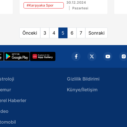
ğlup
sahne olan maçta Karşıyaka'yı 99-
Merk
30.12.2024
#Karşıyaka Spor
96'lık skorla mağlup etti.
mağl
Pazartesi
Kulübü
Önceki
3
4
5
6
7
Sonraki
stroloji
Gizlilik Bildirimi
emur
Künye/İletişim
erel Haberler
ideo
tomobil