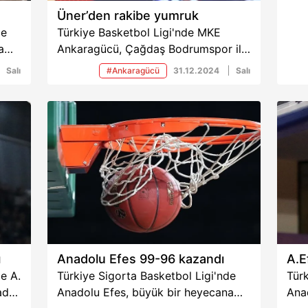
Üner’den rakibe yumruk
de
Türkiye Basketbol Ligi'nde MKE
a
Ankaragücü, Çağdaş Bodrumspor ile
karşılaşırken, başantrenör Halil Üner,
Salı
#Ankaragücü
31.12.2024
Salı
rakip oyuncu Burak Erol'a yumruk
salladı.
ı
Anadolu Efes 99-96 kazandı
A.E
e A.
Türkiye Sigorta Basketbol Ligi'nde
Türk
ada
Anadolu Efes, büyük bir heyecana
Ana