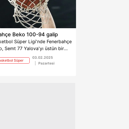
ahçe Beko 100-94 galip
ketbol Süper Ligi'nde Fenerbahçe
, Semt 77 Yalova'yı üstün bir
ndan sonra 100-94'lük skorla
03.02.2025
sketbol Süper
up etti.
Pazartesi