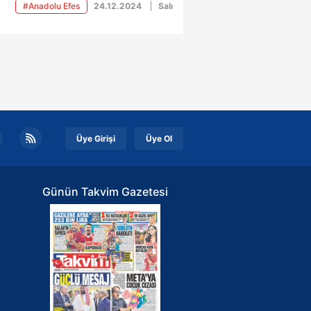
ezefendi Bld.'yi 96-63'lük skorla
#Anadolu Efes
24.12.2024
Salı
up etti.
Üye Girişi
Üye Ol
Günün Takvim Gazetesi