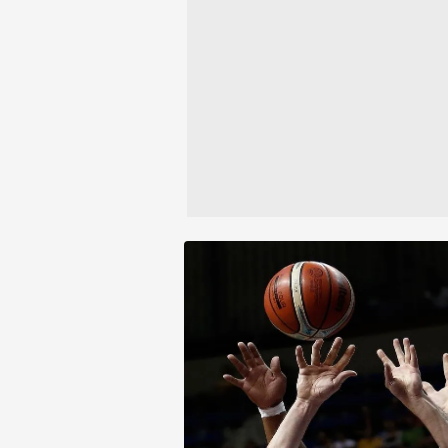
Çerezlere ilişkin tercihlerinizi 
butonuna tıklayabilir,
Çerez Bi
6698 sayılı Kişisel Verilerin 
mevzuata uygun olarak kullanılan