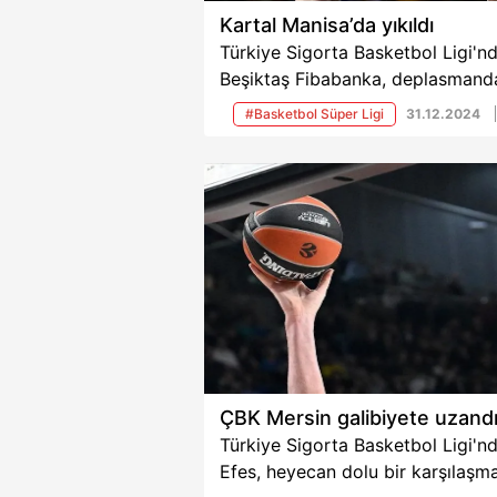
Kartal Manisa’da yıkıldı
Türkiye Sigorta Basketbol Ligi'n
Beşiktaş Fibabanka, deplasmand
Manisa Basket'e 94-88'lik skorla
#Basketbol Süper Ligi
31.12.2024
mağlup oldu.
ÇBK Mersin galibiyete uzand
Türkiye Sigorta Basketbol Ligi'nd
Efes, heyecan dolu bir karşılaşm