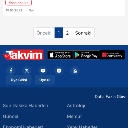
#son dakika
soğutma çalışması sürüyor.
19.10.2021
Salı
Önceki
1
2
Sonraki
Üye Girişi
Üye Ol
Daha Fazla Gör
Son Dakika Haberleri
Astroloji
Güncel
Memur
Ekonomi Haberleri
Yerel Haberler