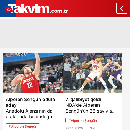
Alperen Şengün ödüle
7. galibiyet geldi
aday
NBA'de Alperen
Anadolu Ajansı’nın da
Şengün'ün 28 sayıyla
aralarında bulunduğu
oynadığı maçta Houston
#Alperen Şengün
Balkan ülkelerinin ulusal
Rockets, uzatma
#Alperen Şengün
ajanslarının belirlediği
sonunda Sacramento
23.12.2025
Salı