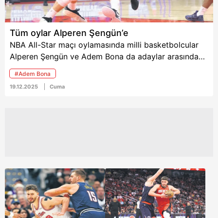
Tüm oylar Alperen Şengün’e
NBA All-Star maçı oylamasında milli basketbolcular
Alperen Şengün ve Adem Bona da adaylar arasında
yer aldı. Gençlik ve Spor Bakanı Osman Aşkın Bak, 16
#Adem Bona
Şubat 2026’da Los Angeles’ta oynanacak All-Star
19.12.2025
Cuma
karşılaşması için devam eden oylamada milli
oyunculara destek çağrısında bulundu.