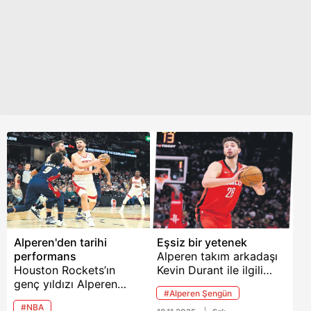
Alperen'den tarihi
Eşsiz bir yetenek
performans
Alperen takım arkadaşı
Houston Rockets’ın
Kevin Durant ile ilgili
genç yıldızı Alperen
“Birbirimize çok
#Alperen Şengün
Şengün, üst üste üç
güveniyoruz. Bu takımın
#NBA