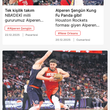
Tek kişilik takım
Alperen Şengün Kung
NBA’DEKİ milli
Fu Panda gibi!
gururumuz Alperen
Houston Rockets
Şengün, performansı ile
forması giyen Alperen
#Alperen Şengün
takımını sırtlamaya
Şengün, New Orleans
#New Orleans
devam ediyor.
karşısında 28 sayı, 11
22.12.2025
Pazartesi
ribaund ve 8 asistle
20.12.2025
Cumartesi
yıldızlaştı ancak bu
performans mağlubiyeti
önlemeye yetmedi.