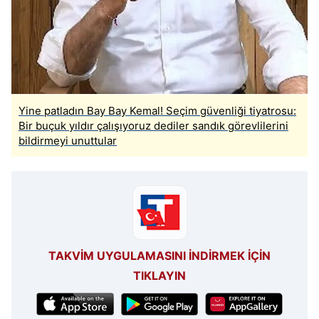
Yine patladın Bay Bay Kemal! Seçim güvenliği tiyatrosu:
Bir buçuk yıldır çalışıyoruz dediler sandık görevlilerini
bildirmeyi unuttular
TAKVİM UYGULAMASINI İNDİRMEK İÇİN
TIKLAYIN