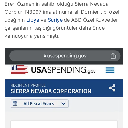
Eren Özmen'in sahibi olduğu Sierra Nevada
Corp'un N3097 imalat numaralı Dornier tipi özel
Çerezlere ilişkin tercihlerinizi aşağıda yer alan panel
vasıtasıyla belirleyebilirsiniz. Çerezlere ilişkin detaylı bilgi
uçağının
Libya
ve
Suriye
'de ABD Özel Kuvvetler
için Ayarlar butonuna tıklayabilir,
Çerez Bilgilendirme
çalışanlarını taşıdığı görüntüler daha önce
Metnimizi
ziyaret edebilirsiniz.
kamuoyuna yansımıştı.
6698 sayılı Kişisel Verilerin Korunması Kanunu uyarınca
hazırlanmış Aydınlatma Metnimizi okumak ve sitemizde
ilgili mevzuata uygun olarak kullanılan çerezlerle ilgili bilgi
almak için lütfen
tıklayınız
.