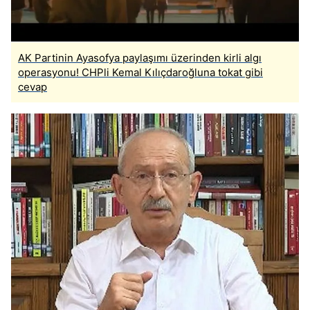
AK Partinin Ayasofya paylaşımı üzerinden kirli algı
operasyonu! CHPli Kemal Kılıçdaroğluna tokat gibi
cevap