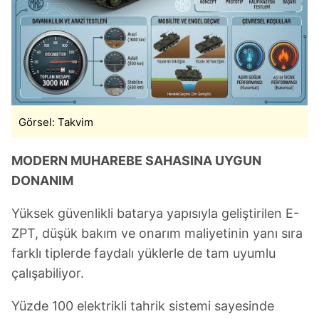
Çerezlere ilişkin tercihlerinizi aşağıda yer alan panel
vasıtasıyla belirleyebilirsiniz. Çerezlere ilişkin detaylı bilgi
için Ayarlar butonuna tıklayabilir,
Çerez Bilgilendirme
Metnimizi
ziyaret edebilirsiniz.
6698 sayılı Kişisel Verilerin Korunması Kanunu uyarınca
hazırlanmış Aydınlatma Metnimizi okumak ve sitemizde
Görsel: Takvim
ilgili mevzuata uygun olarak kullanılan çerezlerle ilgili bilgi
almak için lütfen
tıklayınız
.
MODERN MUHAREBE SAHASINA UYGUN
DONANIM
Yüksek güvenlikli batarya yapısıyla geliştirilen E-
ZPT, düşük bakım ve onarım maliyetinin yanı sıra
farklı tiplerde faydalı yüklerle de tam uyumlu
çalışabiliyor.
Yüzde 100 elektrikli tahrik sistemi sayesinde