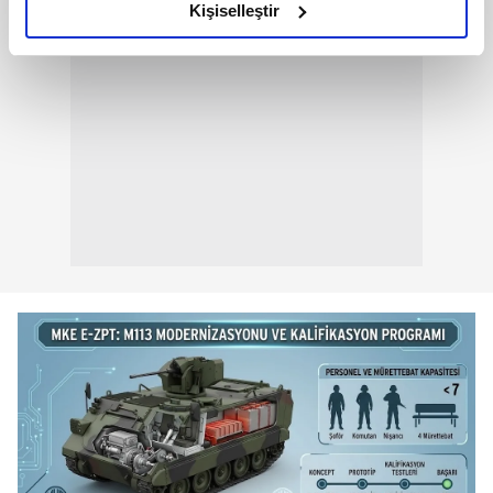
olduğunu ve sizlere en iyi içerikleri sunabilmek adına
Kişiselleştir
elimizden gelen çabayı gösterdiğimizi ve bu noktada,
reklamların maliyetlerimizi karşılamak noktasında tek gelir
kalemimiz olduğunu sizlere hatırlatmak isteriz.
Her halükârda, kullanıcılar, bu çerezlere izin vermedikleri
takdirde, kullanıcılara hedefli reklamlar
gösterilmeyecektir."
Sizlere daha iyi bir hizmet sunabilmek için İnternet
Sitemizde kendimize ve üçüncü kişilere ait çerezler
kullanılmaktadır. Bu çerezler vasıtasıyla çeşitli kişisel
verileriniz işlenmekte olup gerekli olan çerezler bilgi
toplumu hizmetlerinin sunulması amacıyla
kullanılmaktadır. Diğer çerezler, sitemizin daha işlevsel
kılınması ve kişiselleştirilmesi ve sizlere yönelik
reklam/pazarlama faaliyetlerinin yapılması, amaçlarıyla
sınırlı olarak açık rızanız dahilinde kullanılacaktır.