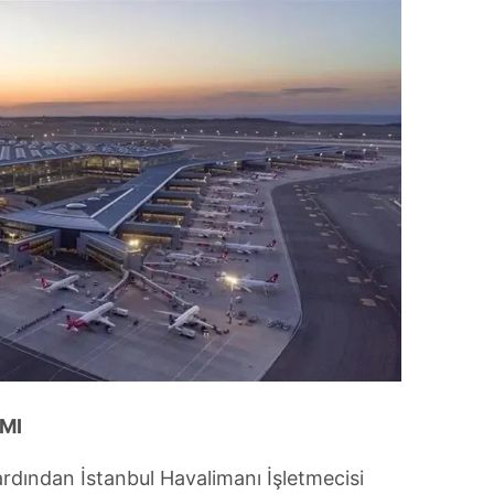
 çerezlerle ilgili bilgi almak için lütfen
tıklayınız
.
MI
n ardından İstanbul Havalimanı İşletmecisi