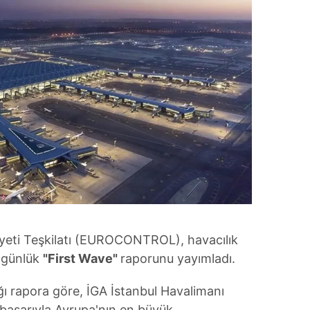
yeti Teşkilatı (EUROCONTROL), havacılık
 günlük
"First Wave"
raporunu yayımladı.
ığı rapora göre, İGA İstanbul Havalimanı
 başarıyla Avrupa'nın en büyük