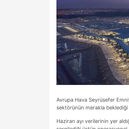
Avrupa Hava Seyrüsefer Emni
sektörünün merakla beklediği
Haziran ayı verilerinin yer ald
sergilediği üstün operasyonel