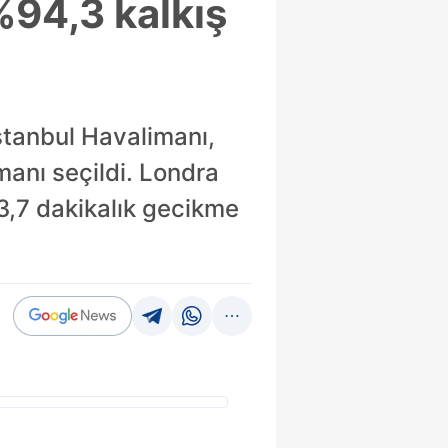
%94,3 kalkış
İstanbul Havalimanı,
anı seçildi. Londra
3,7 dakikalık gecikme