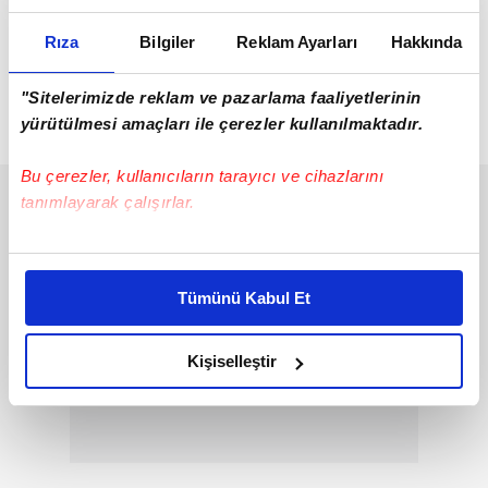
7
Anahtar Parti
%2,5
Rıza
Bilgiler
Reklam Ayarları
Hakkında
8
Zafer Partisi
%2,1
9
TİP
%1,3
"Sitelerimizde reklam ve pazarlama faaliyetlerinin
10
Diğer
%1,4
yürütülmesi amaçları ile çerezler kullanılmaktadır.
Bu çerezler, kullanıcıların tarayıcı ve cihazlarını
tanımlayarak çalışırlar.
Bu çerezlere izin vermeniz halinde sizlere özel
kişiselleştirilmiş reklamlar sunabilir, sayfalarımızda sizlere
Tümünü Kabul Et
daha iyi reklam deneyimi yaşatabiliriz. Bunu yaparken
amacımızın size daha iyi bir reklam deneyimi sunmak
olduğunu ve sizlere en iyi içerikleri sunabilmek adına
Kişiselleştir
elimizden gelen çabayı gösterdiğimizi ve bu noktada,
reklamların maliyetlerimizi karşılamak noktasında tek gelir
kalemimiz olduğunu sizlere hatırlatmak isteriz.