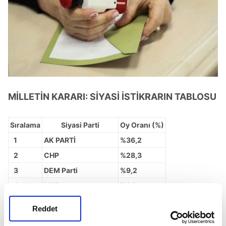
MİLLETİN KARARI: SİYASİ İSTİKRARIN TABLOSU
Sıralama
Siyasi Parti
Oy Oranı (%)
1
AK PARTİ
%36,2
2
CHP
%28,3
3
DEM Parti
%9,2
4
MHP
%8,1
5
İYİ Parti
%7,1
Reddet
6
Yeniden Refah Partisi
%3,8