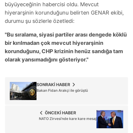
6698 sayılı Kişisel Verilerin Korunması Kanunu uyarınca
büyüyeceğinin habercisi oldu. Mevcut
hazırlanmış Aydınlatma Metnimizi okumak ve sitemizde
hiyerarşinin korunduğunu belirten GENAR ekibi,
ilgili mevzuata uygun olarak kullanılan çerezlerle ilgili bilgi
durumu şu sözlerle özetledi:
almak için lütfen
tıklayınız
.
"Bu sıralama, siyasi partiler arası dengede köklü
bir kırılmadan çok mevcut hiyerarşinin
korunduğunu, CHP krizinin henüz sandığa tam
olarak yansımadığını gösteriyor."
SONRAKİ HABER
Bakan Fidan Arakçi ile görüştü
ÖNCEKİ HABER
NATO Zirvesi’nde kare kare mesaj