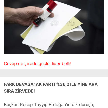
Cevap net, irade güçlü, lider belli!
FARK DEVASA: AK PARTİ %36,2 İLE YİNE ARA
SIRA ZİRVEDE!
Başkan Recep Tayyip Erdoğan'ın dik duruşu,