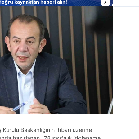
 doğru kaynaktan haberi alın!
iş Kurulu Başkanlığının ihbarı üzerine
ında hazırlanan 178 sayfalık iddianame