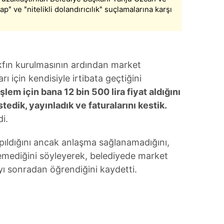
kapʺ ve ʺnitelikli dolandırıcılıkʺ suçlamalarına karşı
vakfın kurulmasının ardından market
rı için kendisiyle irtibata geçtiğini
işlem için bana 12 bin 500 lira fiyat aldığını
tedik, yayınladık ve faturalarını kestik.
di.
apıldığını ancak anlaşma sağlanamadığını,
emediğini söyleyerek, belediyede market
ıyı sonradan öğrendiğini kaydetti.