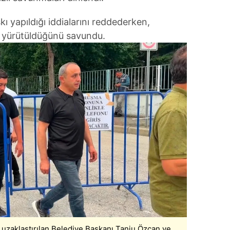
 çerezlerle ilgili bilgi almak için lütfen
tıklayınız
.
kı yapıldığı iddialarını reddederken,
 yürütüldüğünü savundu.
uzaklaştırılan Belediye Başkanı Tanju Özcan ve