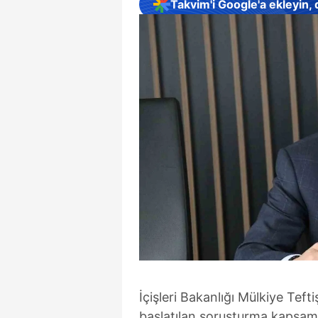
Takvim'i Google'a ekleyin,
İçişleri Bakanlığı Mülkiye Teft
başlatılan soruşturma kapsam