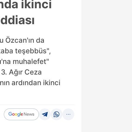
nda ikinci
iddiası
ju Özcan'ın da
ikaba teşebbüs",
nu'na muhalefet"
 3. Ağır Ceza
ın ardından ikinci