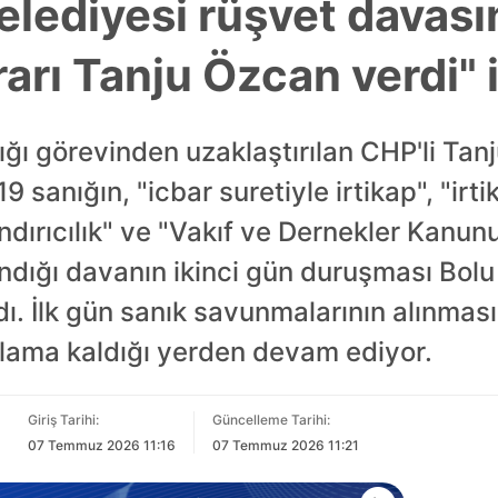
elediyesi rüşvet davası
arı Tanju Özcan verdi" 
ğı görevinden uzaklaştırılan CHP'li Tan
 sanığın, "icbar suretiyle irtikap", "irt
landırıcılık" ve "Vakıf ve Dernekler Kanu
ndığı davanın ikinci gün duruşması Bolu
. İlk gün sanık savunmalarının alınmasın
lama kaldığı yerden devam ediyor.
Giriş Tarihi:
Güncelleme Tarihi:
07 Temmuz 2026 11:16
07 Temmuz 2026 11:21