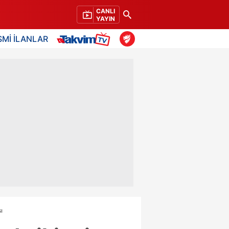
CANLI
YAYIN
SMİ İLANLAR
ı