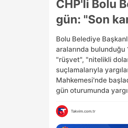
CHP'li Bolu B
gün: "Son kar
Bolu Belediye Başkanlı
aralarında bulunduğu 19
"rüşvet", "nitelikli do
suçlamalarıyla yargıla
Mahkemesi'nde başladı
gün oturumunda yargı
Takvim.com.tr