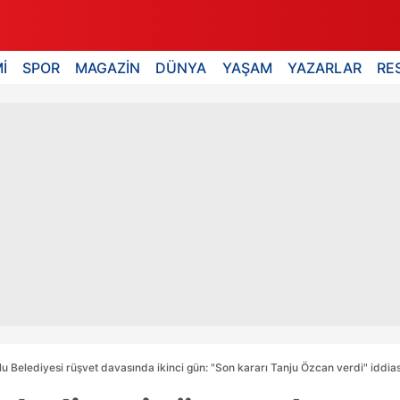
İ
SPOR
MAGAZİN
DÜNYA
YAŞAM
YAZARLAR
RE
lu Belediyesi rüşvet davasında ikinci gün: "Son kararı Tanju Özcan verdi" iddias