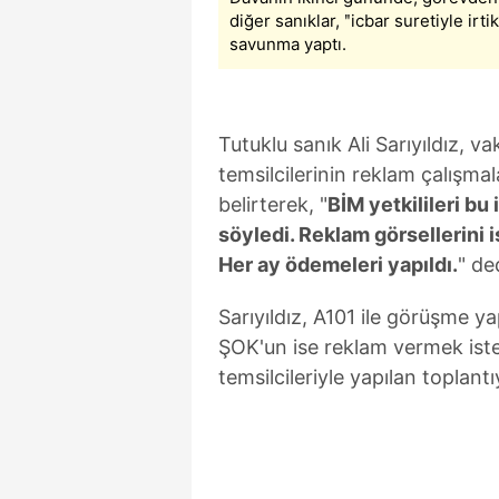
diğer sanıklar, ʺicbar suretiyle irti
savunma yaptı.
Tutuklu sanık Ali Sarıyıldız, 
temsilcilerinin reklam çalışmala
belirterek, "
BİM yetkilileri bu 
söyledi. Reklam görsellerini is
Her ay ödemeleri yapıldı.
" de
Sarıyıldız, A101 ile görüşme y
ŞOK'un ise reklam vermek ist
temsilcileriyle yapılan toplant