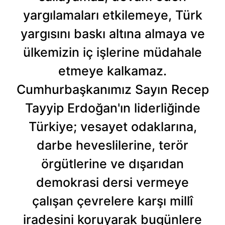
ilgili mevzuata uygun olarak kullanılan çerezlerle ilgili bilgi
yargılamaları etkilemeye, Türk
almak için lütfen
tıklayınız
.
yargısını baskı altına almaya ve
ülkemizin iç işlerine müdahale
etmeye kalkamaz.
Cumhurbaşkanımız Sayın Recep
Tayyip Erdoğan'ın liderliğinde
Türkiye; vesayet odaklarına,
darbe heveslilerine, terör
örgütlerine ve dışarıdan
demokrasi dersi vermeye
çalışan çevrelere karşı millî
iradesini koruyarak bugünlere