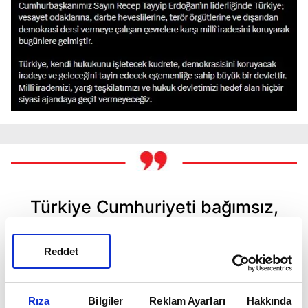
Türkiye Cumhuriyeti bağımsız,
egemen ve demokratik bir
Reddet
hukuk devletidir. Yargı yetkisi,
Türk milleti adına bağımsız ve
Rıza
Bilgiler
Reklam Ayarları
Hakkında