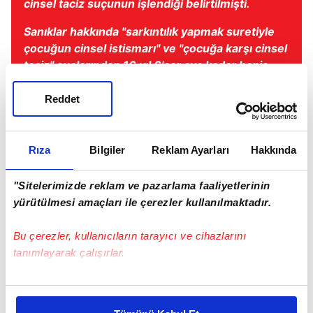
cinsel taciz suçunun işlendiği belirtilmişti.
Sanıklar hakkında
"sarkıntılık yapmak suretiyle
çocuğun cinsel istismarı"
ve
"çocuğa karşı cinsel
taciz"
suçlarından 16 yıl 6'şar aya kadar hapis
cezası istemiyle hazırlanan iddianame, Ankara
57. Asliye Ceza Mahkemesince kabul edilmişti.
Reddet
Rıza
Bilgiler
Reklam Ayarları
Hakkında
TBMM lokantasındaki istismar
"Sitelerimizde reklam ve pazarlama faaliyetlerinin
davasında tüm sanıklara tahliye
yürütülmesi amaçları ile çerezler kullanılmaktadır.
kararı!
Bu çerezler, kullanıcıların tarayıcı ve cihazlarını
tanımlayarak çalışırlar.
Bu çerezlere izin vermeniz halinde sizlere özel
kişiselleştirilmiş reklamlar sunabilir, sayfalarımızda sizlere