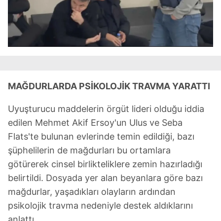
kullanılmaktadır. Diğer çerezler, sitemizin daha işlevsel
kılınması ve kişiselleştirilmesi ve sizlere yönelik
reklam/pazarlama faaliyetlerinin yapılması, amaçlarıyla
sınırlı olarak açık rızanız dahilinde kullanılacaktır.
Çerezlere ilişkin tercihlerinizi aşağıda yer alan panel
vasıtasıyla belirleyebilirsiniz. Çerezlere ilişkin detaylı bilgi
MAĞDURLARDA PSİKOLOJİK TRAVMA YARATTI
için Ayarlar butonuna tıklayabilir,
Çerez Bilgilendirme
Metnimizi
ziyaret edebilirsiniz.
Uyuşturucu maddelerin örgüt lideri olduğu iddia
edilen Mehmet Akif Ersoy'un Ulus ve Seba
6698 sayılı Kişisel Verilerin Korunması Kanunu uyarınca
hazırlanmış Aydınlatma Metnimizi okumak ve sitemizde
Flats'te bulunan evlerinde temin edildiği, bazı
ilgili mevzuata uygun olarak kullanılan çerezlerle ilgili bilgi
şüphelilerin de mağdurları bu ortamlara
almak için lütfen
tıklayınız
.
götürerek cinsel birlikteliklere zemin hazırladığı
belirtildi. Dosyada yer alan beyanlara göre bazı
mağdurlar, yaşadıkları olayların ardından
psikolojik travma nedeniyle destek aldıklarını
anlattı.