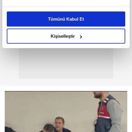
Bu çerezlere izin vermeniz halinde sizlere özel
kişiselleştirilmiş reklamlar sunabilir, sayfalarımızda sizlere
Tümünü Kabul Et
daha iyi reklam deneyimi yaşatabiliriz. Bunu yaparken
amacımızın size daha iyi bir reklam deneyimi sunmak
olduğunu ve sizlere en iyi içerikleri sunabilmek adına
Kişiselleştir
elimizden gelen çabayı gösterdiğimizi ve bu noktada,
reklamların maliyetlerimizi karşılamak noktasında tek gelir
kalemimiz olduğunu sizlere hatırlatmak isteriz.
Her halükârda, kullanıcılar, bu çerezlere izin vermedikleri
takdirde, kullanıcılara hedefli reklamlar
gösterilmeyecektir."
Sizlere daha iyi bir hizmet sunabilmek için İnternet
Sitemizde kendimize ve üçüncü kişilere ait çerezler
kullanılmaktadır. Bu çerezler vasıtasıyla çeşitli kişisel
verileriniz işlenmekte olup gerekli olan çerezler bilgi
toplumu hizmetlerinin sunulması amacıyla