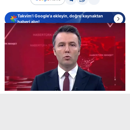
Takvim'i Google'a ekleyin, doğru kaynaktan
haberi alın!