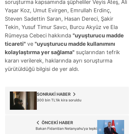
soruşturma kapsamında şüpheliler Veyis Ateş, Ali
Yaşar Koz, Umut Evirgen, Emrullah Erdinç,
Steven Sadettin Saran, Hasan Dereci, Şakir
Tekin, Yusuf Timur Savcı, Burcu Akyüz ve Ela
Rümeysa Cebeci hakkında
"uyuşturucu madde
ticareti"
ve
"uyuşturucu madde kullanımını
kolaylaştırma yer sağlama"
suçlarından tefrik
kararı verilerek, haklarında ayrı soruşturma
yürütüldüğü bilgisi de yer aldı.
SONRAKİ HABER
300 bin TL’lik kira soruldu
ÖNCEKİ HABER
Bakan Fidan’dan Netanyahu’ya tepki