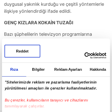
duygusal yakınlık kurduğu ve çeşitli yöntemlerle
ilişkiye yönlendirdiği ifade edildi.
GENÇ KIZLARA KOKAİN TUZAĞI
Bazı şüphelilerin televizyon programlarına
çıkarılarak kamuoyunda görünür hale getirildiğini,
böylece örgütün nüfuz alanını genişletmeye
Reddet
çalıştığını değerlendirdi. Sabah'tan Atakan
Irmak'ın haberine göre, iddianamede dikkat
çeken bir başka detay ise uyuşturucu oldu.
Rıza
Bilgiler
Reklam Ayarları
Hakkında
Mehmet Akif Ersoy liderliğinde hareket ederek
"Sitelerimizde reklam ve pazarlama faaliyetlerinin
mağdurlara kokain temin ettiği, uyuşturucunun
yürütülmesi amaçları ile çerezler kullanılmaktadır.
etkisiyle mağdurların karar alma süreçlerinin
zayıflatıldığı ve ardından çoklu cinsel
Bu çerezler, kullanıcıların tarayıcı ve cihazlarını
birlikteliklerin yaşandığı öne sürüldü.
tanımlayarak çalışırlar.