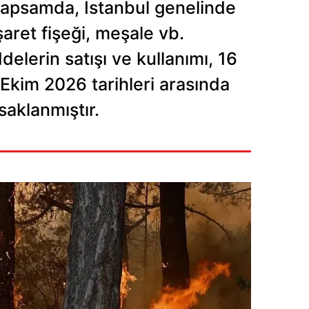
 kapsamda, İstanbul genelinde
 çerezlerle ilgili bilgi almak için lütfen
tıklayınız
.
işaret fişeği, meşale vb.
delerin satışı ve kullanımı, 16
im 2026 tarihleri arasında
saklanmıştır.