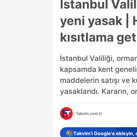
İstanbul Vali
yeni yasak | 
kısıtlama geti
İstanbul Valiliği, orma
kapsamda kent genelind
maddelerin satışı ve 
yasaklandı. Kararın, or
Takvim.com.tr
Takvim'i Google'a ekleyin,