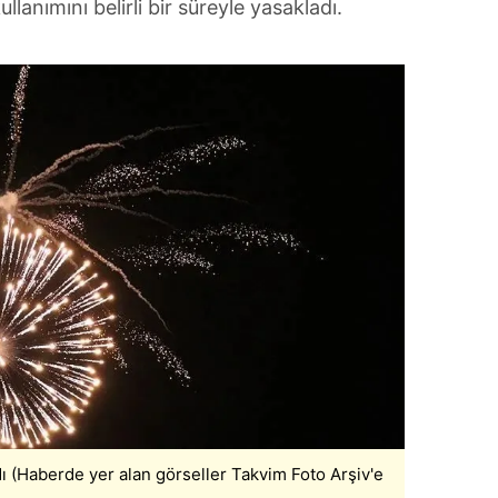
llanımını belirli bir süreyle yasakladı.
dı (Haberde yer alan görseller Takvim Foto Arşiv'e