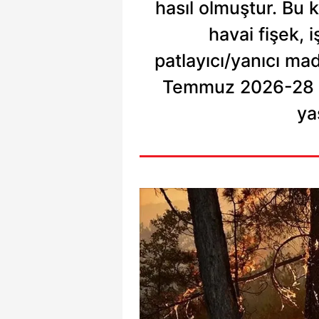
hasıl olmuştur. Bu
mevzuata uygun olarak kullanılan
havai fişek, 
patlayıcı/yanıcı mad
Temmuz 2026-28 Ek
ya