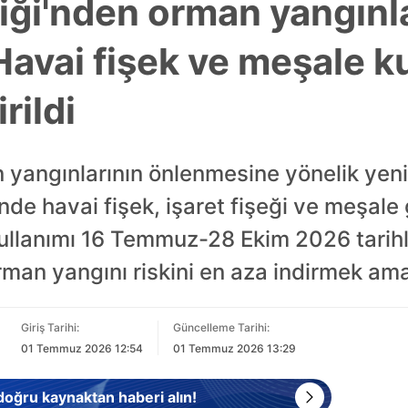
liği'nden orman yangınl
Havai fişek ve meşale k
rildi
n yangınlarının önlenmesine yönelik yeni 
e havai fişek, işaret fişeği ve meşale g
kullanımı 16 Temmuz-28 Ekim 2026 tarihl
man yangını riskini en aza indirmek amacı
Giriş Tarihi:
Güncelleme Tarihi:
01 Temmuz 2026 12:54
01 Temmuz 2026 13:29
 doğru kaynaktan haberi alın!