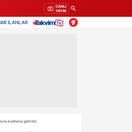
CANLI
YAYIN
SMİ İLANLAR
ına kısıtlama getirildi