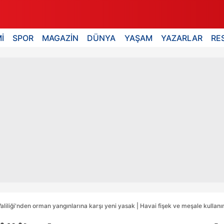
İ
SPOR
MAGAZİN
DÜNYA
YAŞAM
YAZARLAR
RE
Valiliği'nden orman yangınlarına karşı yeni yasak | Havai fişek ve meşale kullanım