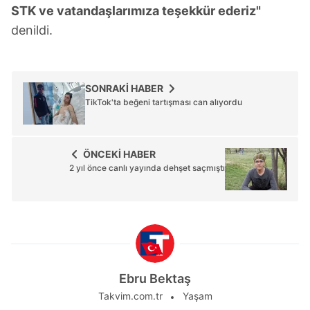
almak için lütfen
tıklayınız
.
STK ve vatandaşlarımıza teşekkür ederiz"
denildi.
SONRAKİ HABER
TikTok'ta beğeni tartışması can alıyordu
ÖNCEKİ HABER
2 yıl önce canlı yayında dehşet saçmıştı
Ebru Bektaş
Takvim.com.tr
Yaşam