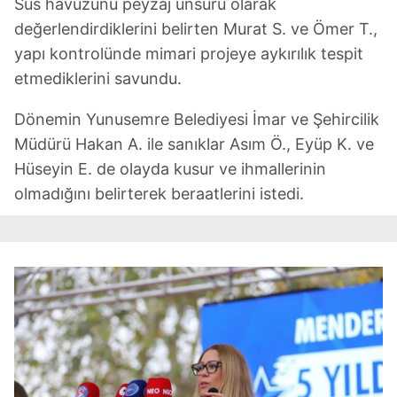
Süs havuzunu peyzaj unsuru olarak
değerlendirdiklerini belirten Murat S. ve Ömer T.,
Sizlere daha iyi bir hizmet sunabilmek için İnternet
yapı kontrolünde mimari projeye aykırılık tespit
Sitemizde kendimize ve üçüncü kişilere ait çerezler
etmediklerini savundu.
kullanılmaktadır. Bu çerezler vasıtasıyla çeşitli kişisel
verileriniz işlenmekte olup gerekli olan çerezler bilgi
Dönemin Yunusemre Belediyesi İmar ve Şehircilik
toplumu hizmetlerinin sunulması amacıyla
Müdürü Hakan A. ile sanıklar Asım Ö., Eyüp K. ve
kullanılmaktadır. Diğer çerezler, sitemizin daha işlevsel
kılınması ve kişiselleştirilmesi ve sizlere yönelik
Hüseyin E. de olayda kusur ve ihmallerinin
reklam/pazarlama faaliyetlerinin yapılması, amaçlarıyla
olmadığını belirterek beraatlerini istedi.
sınırlı olarak açık rızanız dahilinde kullanılacaktır.
Çerezlere ilişkin tercihlerinizi aşağıda yer alan panel
vasıtasıyla belirleyebilirsiniz. Çerezlere ilişkin detaylı bilgi
için Ayarlar butonuna tıklayabilir,
Çerez Bilgilendirme
Metnimizi
ziyaret edebilirsiniz.
6698 sayılı Kişisel Verilerin Korunması Kanunu uyarınca
hazırlanmış Aydınlatma Metnimizi okumak ve sitemizde