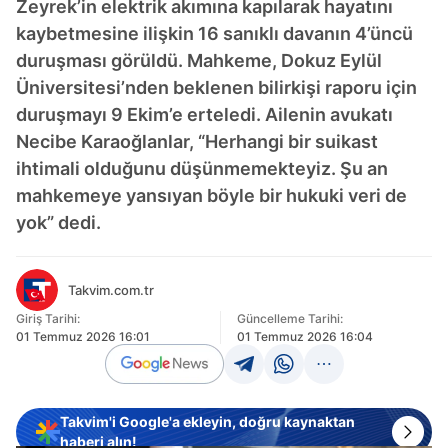
Zeyrek’in elektrik akımına kapılarak hayatını
kaybetmesine ilişkin 16 sanıklı davanın 4’üncü
duruşması görüldü. Mahkeme, Dokuz Eylül
Üniversitesi’nden beklenen bilirkişi raporu için
duruşmayı 9 Ekim’e erteledi. Ailenin avukatı
Necibe Karaoğlanlar, “Herhangi bir suikast
ihtimali olduğunu düşünmemekteyiz. Şu an
mahkemeye yansıyan böyle bir hukuki veri de
yok” dedi.
Takvim.com.tr
Giriş Tarihi:
Güncelleme Tarihi:
01 Temmuz 2026 16:01
01 Temmuz 2026 16:04
Takvim'i Google'a ekleyin, doğru kaynaktan
haberi alın!