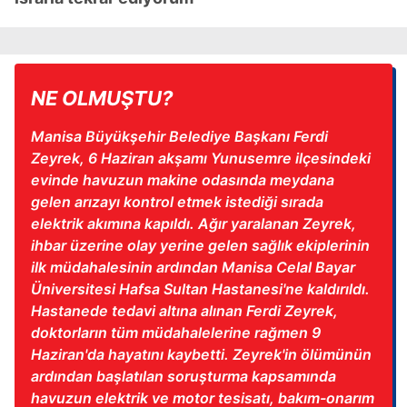
NE OLMUŞTU?
Manisa Büyükşehir Belediye Başkanı Ferdi
Zeyrek, 6 Haziran akşamı Yunusemre ilçesindeki
evinde havuzun makine odasında meydana
gelen arızayı kontrol etmek istediği sırada
elektrik akımına kapıldı. Ağır yaralanan Zeyrek,
ihbar üzerine olay yerine gelen sağlık ekiplerinin
ilk müdahalesinin ardından Manisa Celal Bayar
Üniversitesi Hafsa Sultan Hastanesi'ne kaldırıldı.
Hastanede tedavi altına alınan Ferdi Zeyrek,
doktorların tüm müdahalelerine rağmen 9
Haziran'da hayatını kaybetti. Zeyrek'in ölümünün
ardından başlatılan soruşturma kapsamında
havuzun elektrik ve motor tesisatı, bakım-onarım