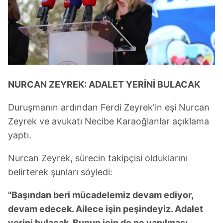
ilgili mevzuata uygun olarak kullanılan çerezlerle ilgili bilgi
almak için lütfen
tıklayınız
.
NURCAN ZEYREK: ADALET YERİNİ BULACAK
Duruşmanın ardından Ferdi Zeyrek'in eşi Nurcan
Zeyrek ve avukatı Necibe Karaoğlanlar açıklama
yaptı.
Nurcan Zeyrek, sürecin takipçisi olduklarını
belirterek şunları söyledi:
"Başından beri mücadelemiz devam ediyor,
devam edecek. Ailece işin peşindeyiz. Adalet
yerini bulacak. Bunun için de ne yapılması