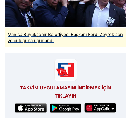
Manisa Büyükşehir Belediyesi Başkanı Ferdi Zeyrek son
yolculuğuna uğurlandı
TAKVİM UYGULAMASINI İNDİRMEK İÇİN
TIKLAYIN