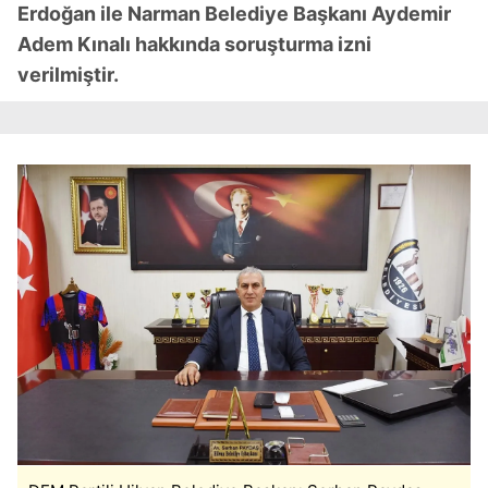
6698 sayılı Kişisel Verilerin Korunması Kanunu uyarınca
Erdoğan ile Narman Belediye Başkanı Aydemir
hazırlanmış Aydınlatma Metnimizi okumak ve sitemizde
Adem Kınalı hakkında soruşturma izni
ilgili mevzuata uygun olarak kullanılan çerezlerle ilgili bilgi
verilmiştir.
almak için lütfen
tıklayınız
.