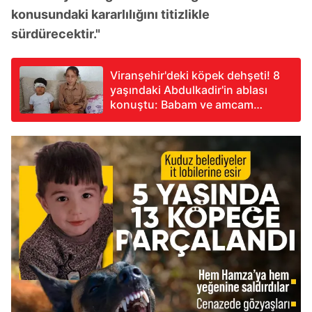
konusundaki kararlılığını titizlikle
sürdürecektir."
Viranşehir'deki köpek dehşeti! 8
yaşındaki Abdulkadir'in ablası
konuştu: Babam ve amcam
kardeşimi kurtardı