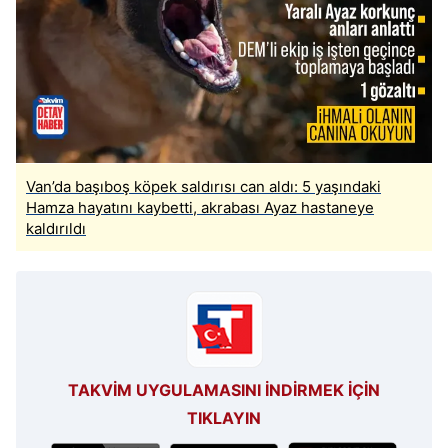
Van’da başıboş köpek saldırısı can aldı: 5 yaşındaki
Hamza hayatını kaybetti, akrabası Ayaz hastaneye
kaldırıldı
TAKVİM UYGULAMASINI İNDİRMEK İÇİN
TIKLAYIN