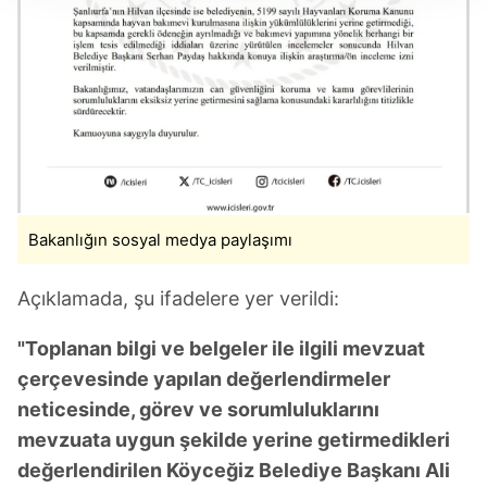
takdirde, kullanıcılara hedefli reklamlar
gösterilmeyecektir."
Sizlere daha iyi bir hizmet sunabilmek için İnternet
Sitemizde kendimize ve üçüncü kişilere ait çerezler
kullanılmaktadır. Bu çerezler vasıtasıyla çeşitli kişisel
verileriniz işlenmekte olup gerekli olan çerezler bilgi
toplumu hizmetlerinin sunulması amacıyla
kullanılmaktadır. Diğer çerezler, sitemizin daha işlevsel
Bakanlığın sosyal medya paylaşımı
kılınması ve kişiselleştirilmesi ve sizlere yönelik
reklam/pazarlama faaliyetlerinin yapılması, amaçlarıyla
Açıklamada, şu ifadelere yer verildi:
sınırlı olarak açık rızanız dahilinde kullanılacaktır.
"Toplanan bilgi ve belgeler ile ilgili mevzuat
Çerezlere ilişkin tercihlerinizi aşağıda yer alan panel
çerçevesinde yapılan değerlendirmeler
vasıtasıyla belirleyebilirsiniz. Çerezlere ilişkin detaylı bilgi
neticesinde, görev ve sorumluluklarını
için Ayarlar butonuna tıklayabilir,
Çerez Bilgilendirme
Metnimizi
ziyaret edebilirsiniz.
mevzuata uygun şekilde yerine getirmedikleri
değerlendirilen Köyceğiz Belediye Başkanı Ali