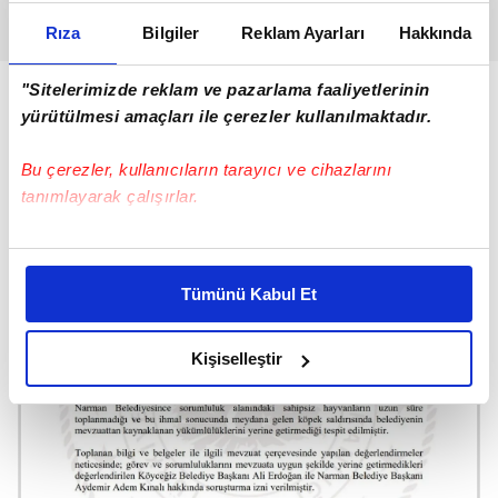
Rıza
Bilgiler
Reklam Ayarları
Hakkında
"Sitelerimizde reklam ve pazarlama faaliyetlerinin
yürütülmesi amaçları ile çerezler kullanılmaktadır.
Bu çerezler, kullanıcıların tarayıcı ve cihazlarını
tanımlayarak çalışırlar.
Bu çerezlere izin vermeniz halinde sizlere özel
kişiselleştirilmiş reklamlar sunabilir, sayfalarımızda sizlere
Tümünü Kabul Et
daha iyi reklam deneyimi yaşatabiliriz. Bunu yaparken
amacımızın size daha iyi bir reklam deneyimi sunmak
olduğunu ve sizlere en iyi içerikleri sunabilmek adına
Kişiselleştir
elimizden gelen çabayı gösterdiğimizi ve bu noktada,
reklamların maliyetlerimizi karşılamak noktasında tek gelir
kalemimiz olduğunu sizlere hatırlatmak isteriz.
Her halükârda, kullanıcılar, bu çerezlere izin vermedikleri