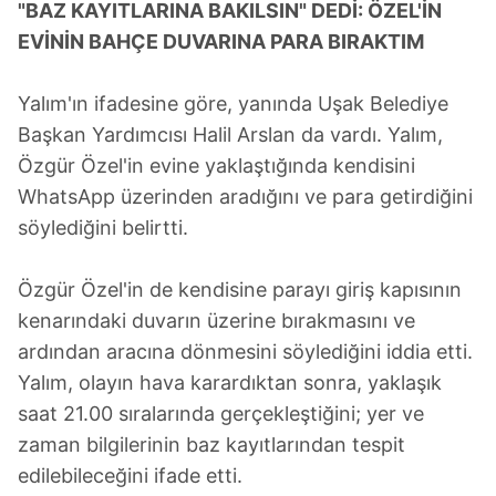
kullanılmaktadır. Bu çerezler vasıtasıyla çeşitli kişisel
"BAZ KAYITLARINA BAKILSIN" DEDİ: ÖZEL'İN
verileriniz işlenmekte olup gerekli olan çerezler bilgi
EVİNİN BAHÇE DUVARINA PARA BIRAKTIM
toplumu hizmetlerinin sunulması amacıyla
kullanılmaktadır. Diğer çerezler, sitemizin daha işlevsel
Yalım'ın ifadesine göre, yanında Uşak Belediye
kılınması ve kişiselleştirilmesi ve sizlere yönelik
Başkan Yardımcısı Halil Arslan da vardı. Yalım,
reklam/pazarlama faaliyetlerinin yapılması, amaçlarıyla
sınırlı olarak açık rızanız dahilinde kullanılacaktır.
Özgür Özel'in evine yaklaştığında kendisini
WhatsApp üzerinden aradığını ve para getirdiğini
Çerezlere ilişkin tercihlerinizi aşağıda yer alan panel
söylediğini belirtti.
vasıtasıyla belirleyebilirsiniz. Çerezlere ilişkin detaylı bilgi
için Ayarlar butonuna tıklayabilir,
Çerez Bilgilendirme
Özgür Özel'in de kendisine parayı giriş kapısının
Metnimizi
ziyaret edebilirsiniz.
kenarındaki duvarın üzerine bırakmasını ve
6698 sayılı Kişisel Verilerin Korunması Kanunu uyarınca
ardından aracına dönmesini söylediğini iddia etti.
hazırlanmış Aydınlatma Metnimizi okumak ve sitemizde
Yalım, olayın hava karardıktan sonra, yaklaşık
ilgili mevzuata uygun olarak kullanılan çerezlerle ilgili bilgi
saat 21.00 sıralarında gerçekleştiğini; yer ve
almak için lütfen
tıklayınız
.
zaman bilgilerinin baz kayıtlarından tespit
edilebileceğini ifade etti.