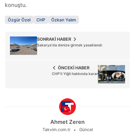
konuştu.
Özgür Özel
CHP
Özkan Yalım
SONRAKİ HABER
Sakarya'da denize girmek yasaklandı
ÖNCEKİ HABER
CHP'li Yiğit hakkında karar
Ahmet Zeren
Takvim.com.tr
Güncel