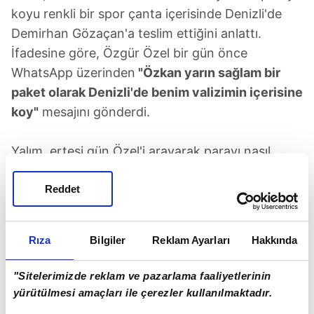
koyu renkli bir spor çanta içerisinde Denizli'de
Demirhan Gözaçan'a teslim ettiğini anlattı.
İfadesine göre, Özgür Özel bir gün önce
WhatsApp üzerinden
"Özkan yarın sağlam bir
paket olarak Denizli'de benim valizimin içerisine
koy"
mesajını gönderdi.
Yalım, ertesi gün Özel'i arayarak parayı nasıl
teslim edeceğini sorduğunu, Özel'in de kendisine
Reddet
"Demirhan ile hallet"
dediğini beyan etti.
Yalım, kamuoyunda tartışılan önceki para
Rıza
Bilgiler
Reklam Ayarları
Hakkında
teslimine ilişkin de açıklamalarda bulundu.
"Sitelerimizde reklam ve pazarlama faaliyetlerinin
Kendisinin hiçbir zaman parayı "bahçeye attığını"
yürütülmesi amaçları ile çerezler kullanılmaktadır.
söylemediğini belirten Yalım, 2023 yılı Eylül