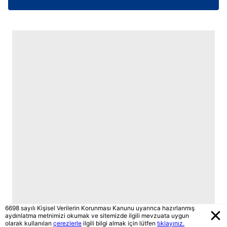
6698 sayılı Kişisel Verilerin Korunması Kanunu uyarınca hazırlanmış
aydınlatma metnimizi okumak ve sitemizde ilgili mevzuata uygun
olarak kullanılan
çerezlerle
ilgili bilgi almak için lütfen
tıklayınız.