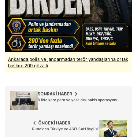
için Ayarlar butonuna tıklayabilir,
Çerez Bilgilendirme
Metnimizi
ziyaret edebilirsiniz.
6698 sayılı Kişisel Verilerin Korunması Kanunu uyarınca
hazırlanmış Aydınlatma Metnimizi okumak ve sitemizde
ilgili mevzuata uygun olarak kullanılan çerezlerle ilgili bilgi
almak için lütfen
tıklayınız
.
Ankarada polis ve jandarmadan terör yandaşlarına ortak
baskın: 209 gözaltı
SONRAKİ HABER
8 ilde kara para ve yasa dışı bahis operasyonu
ÖNCEKİ HABER
Rutte'den Türkiye ve ASELSAN övgüsü