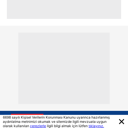
6698 sayılı Kişisel Verilerin Korunması Kanunu uyarınca hazırlanmış
aydınlatma metnimizi okumak ve sitemizde ilgili mevzuata uygun
olarak kullanılan
çerezlerle
ilgili bilgi almak için lütfen
tıklayınız.