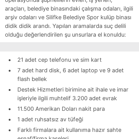
araçları, belediye binasındaki çalışma odaları, ilgili
arşiv odaları ve Silifke Belediye Spor kulüp binası
didik didik arandı. Yapılan aramalarda suç delili
olduğu değerlendirilen şu unsurlara el konuldu:
21 adet cep telefonu ve sim kart
7 adet hard disk, 6 adet laptop ve 9 adet
flash bellek
Destek Hizmetleri birimine ait ihale ve imar
işleriyle ilgili muhtelif 3.200 adet evrak
11.500 Amerikan Doları nakit para
1 adet ruhsatsız av tüfeği
Farklı firmalara ait kullanıma hazır sahte
esnaf/firma kaşeleri