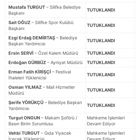
Mustafa TURGUT
– Silifke Belediye
TUTUKLANDI
Başkanı
Sait OĞUZ
– Silifke Spor Kulübü
TUTUKLANDI
Başkanı
Ezgi Erdağ DEMİRTAŞ
– Belediye
TUTUKLANDI
Başkan Yardımcısı
Ersin SERVİ
– Özel Kalem Müdürü
TUTUKLANDI
Erdoğan GÜRBÜZ
– Ayniyat Müdürü
TUTUKLANDI
Erman Fatih KİRİŞÇİ
– Festival
TUTUKLANDI
İhaleleri Yüklenicisi
Osman YILMAZ
– Mali Hizmetler
TUTUKLANDI
Müdürü
Şerife YÖRÜKÇÜ
– Belediye Başkan
TUTUKLANDI
Yardımcısı
Turgut ONGUN
– Makam Şoförü /
Mahkeme İşlemleri
Basın Birim Sorumlusu
Devam Ediyor
Vehbi TURGUT
– Gıda Yiyecek
Mahkeme İşlemleri
İçecek Yüklenicisi
Devam Ediyor