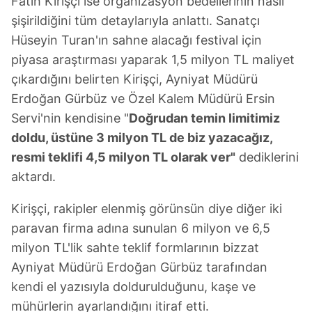
Fatih Kirişçi ise organizasyon bedellerinin nasıl
kullanılmaktadır. Bu çerezler vasıtasıyla çeşitli kişisel
verileriniz işlenmekte olup gerekli olan çerezler bilgi
şişirildiğini tüm detaylarıyla anlattı. Sanatçı
toplumu hizmetlerinin sunulması amacıyla
Hüseyin Turan'ın sahne alacağı festival için
kullanılmaktadır. Diğer çerezler, sitemizin daha işlevsel
piyasa araştırması yaparak 1,5 milyon TL maliyet
kılınması ve kişiselleştirilmesi ve sizlere yönelik
çıkardığını belirten Kirişçi, Ayniyat Müdürü
reklam/pazarlama faaliyetlerinin yapılması, amaçlarıyla
Erdoğan Gürbüz ve Özel Kalem Müdürü Ersin
sınırlı olarak açık rızanız dahilinde kullanılacaktır.
Servi'nin kendisine "
Doğrudan temin limitimiz
Çerezlere ilişkin tercihlerinizi aşağıda yer alan panel
doldu, üstüne 3 milyon TL de biz yazacağız,
vasıtasıyla belirleyebilirsiniz. Çerezlere ilişkin detaylı bilgi
resmi teklifi 4,5 milyon TL olarak ver"
dediklerini
için Ayarlar butonuna tıklayabilir,
Çerez Bilgilendirme
aktardı.
Metnimizi
ziyaret edebilirsiniz.
Kirişçi, rakipler elenmiş görünsün diye diğer iki
6698 sayılı Kişisel Verilerin Korunması Kanunu uyarınca
paravan firma adına sunulan 6 milyon ve 6,5
hazırlanmış Aydınlatma Metnimizi okumak ve sitemizde
milyon TL'lik sahte teklif formlarının bizzat
ilgili mevzuata uygun olarak kullanılan çerezlerle ilgili bilgi
Ayniyat Müdürü Erdoğan Gürbüz tarafından
almak için lütfen
tıklayınız
.
kendi el yazısıyla doldurulduğunu, kaşe ve
mühürlerin ayarlandığını itiraf etti.