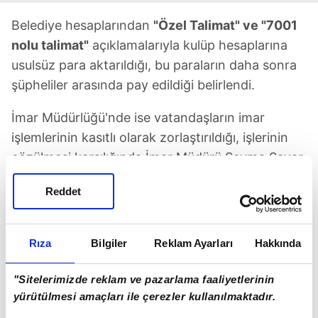
Belediye hesaplarından
"Özel Talimat" ve "7001
nolu talimat"
açıklamalarıyla kulüp hesaplarına
usulsüz para aktarıldığı, bu paraların daha sonra
şüpheliler arasında pay edildiği belirlendi.
İmar Müdürlüğü'nde ise vatandaşların imar
işlemlerinin kasıtlı olarak zorlaştırıldığı, işlerinin
çözülmesi karşılığında İmar Müdürü Şeyma Savar
Demren'in kardeşi Hasan Savar'ın banka
Reddet
hesaplarına rüşvet parası yatırıldığı ve bu
paraların Belediye Başkanı Turgut'a ulaştırıldığı
saptandı.
Rıza
Bilgiler
Reklam Ayarları
Hakkında
"Sitelerimizde reklam ve pazarlama faaliyetlerinin
yürütülmesi amaçları ile çerezler kullanılmaktadır.