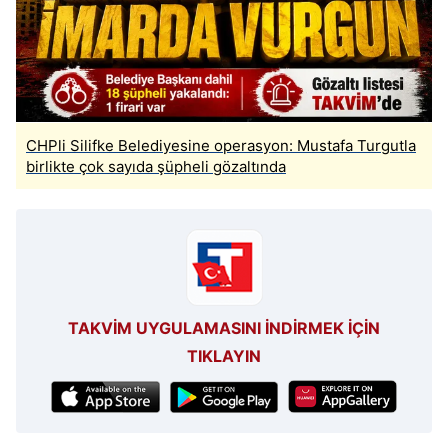
CHPli Silifke Belediyesine operasyon: Mustafa Turgutla
birlikte çok sayıda şüpheli gözaltında
TAKVİM UYGULAMASINI İNDİRMEK İÇİN
TIKLAYIN