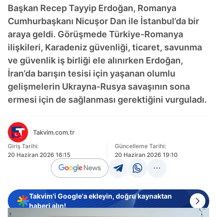
Başkan Recep Tayyip Erdoğan, Romanya
Cumhurbaşkanı Nicuşor Dan ile İstanbul’da bir
araya geldi. Görüşmede Türkiye-Romanya
ilişkileri, Karadeniz güvenliği, ticaret, savunma
ve güvenlik iş birliği ele alınırken Erdoğan,
İran’da barışın tesisi için yaşanan olumlu
gelişmelerin Ukrayna-Rusya savaşının sona
ermesi için de sağlanması gerektiğini vurguladı.
Takvim.com.tr
Giriş Tarihi:
Güncelleme Tarihi:
20 Haziran 2026 16:15
20 Haziran 2026 19:10
Takvim'i Google'a ekleyin, doğru kaynaktan
haberi alın!