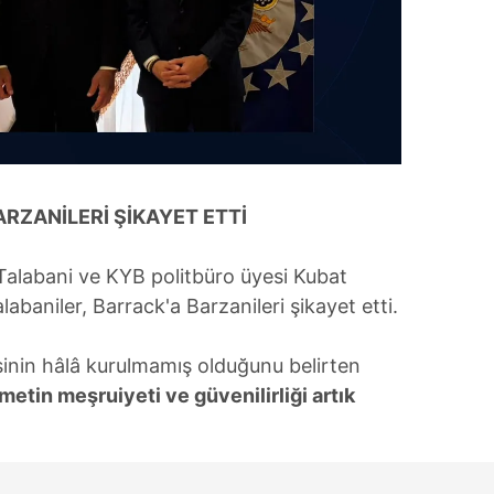
 çerezlerle ilgili bilgi almak için lütfen
tıklayınız
.
RZANİLERİ ŞİKAYET ETTİ
Talabani ve KYB politbüro üyesi Kubat
abaniler, Barrack'a Barzanileri şikayet etti.
inin hâlâ kurulmamış olduğunu belirten
tin meşruiyeti ve güvenilirliği artık