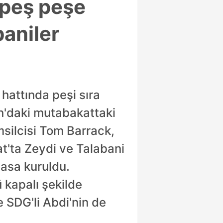
 peş peşe
baniler
hattında peşi sıra
an'daki mutabakattaki
silcisi Tom Barrack,
t'ta Zeydi ve Talabani
masa kuruldu.
ü kapalı şekilde
e SDG'li Abdi'nin de