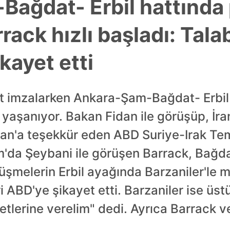
ağdat- Erbil hattında
rack hızlı başladı: Tala
ikayet etti
t imzalarken Ankara-Şam-Bağdat- Erbil 
 yaşanıyor. Bakan Fidan ile görüşüp, İr
ğan'a teşekkür eden ABD Suriye-Irak Tem
m'da Şeybani ile görüşen Barrack, Bağda
örüşmelerin Erbil ayağında Barzaniler'le 
i ABD'ye şikayet etti. Barzaniler ise üst
etlerine verelim" dedi. Ayrıca Barrack v