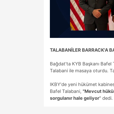
mevzuata uygun olarak kullanılan
TALABANİLER BARRACK'A BA
Bağdat'ta KYB Başkanı Bafel 
Talabani ile masaya oturdu. Tal
IKBY'de yeni hükümet kabines
Bafel Talabani,
"Mevcut hüküme
sorgulanır hale geliyor
" dedi.