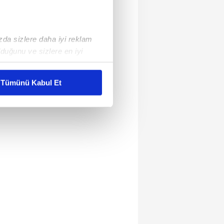
ızda sizlere daha iyi reklam
duğunu ve sizlere en iyi
liyetlerimizi karşılamak
Tümünü Kabul Et
ar gösterilmeyecektir."
çerezler kullanılmaktadır. Bu
u hizmetlerinin sunulması
i ve sizlere yönelik
nılacaktır.
kin detaylı bilgi için Ayarlar
ak ve sitemizde ilgili