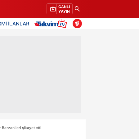
CANLI
YAYIN
SMİ İLANLAR
Barzanileri şikayet etti