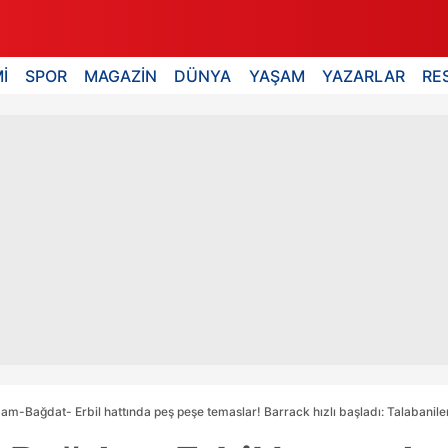
İ
SPOR
MAGAZİN
DÜNYA
YAŞAM
YAZARLAR
RE
m-Bağdat- Erbil hattında peş peşe temaslar! Barrack hızlı başladı: Talabaniler 