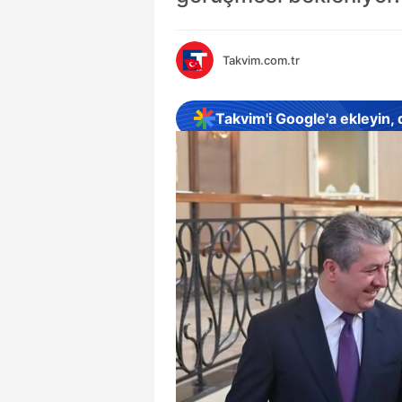
Takvim.com.tr
Takvim'i Google'a ekleyin,