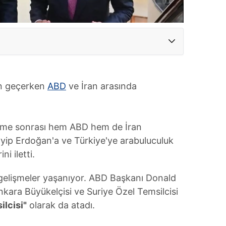
en geçerken
ABD
ve İran arasında
işme sonrası hem ABD hem de İran
ip Erdoğan'a ve Türkiye'ye arabuluculuk
i iletti.
a gelişmeler yaşanıyor. ABD Başkanı Donald
kara Büyükelçisi ve Suriye Özel Temsilcisi
ilcisi"
olarak da atadı.