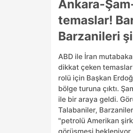
Ankara-Şam-B
temaslar! Bar
Barzanileri ş
ABD ile İran mutabaka
dikkat çeken temaslar
rolü için Başkan Erdo
bölge turuna çıktı. Şa
ile bir araya geldi. G
Talabaniler, Barzaniler
"petrolü Amerikan şirk
görüşmesi bekleniyor.