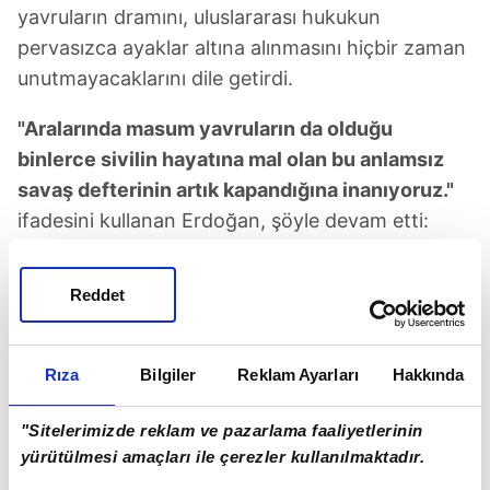
yavruların dramını, uluslararası hukukun
pervasızca ayaklar altına alınmasını hiçbir zaman
unutmayacaklarını dile getirdi.
"Aralarında masum yavruların da olduğu
binlerce sivilin hayatına mal olan bu anlamsız
savaş defterinin artık kapandığına inanıyoruz."
ifadesini kullanan Erdoğan, şöyle devam etti:
"Bizim de katkılarımızla varılan mutabakattan
Reddet
bölgemiz ve tüm insanlık adına büyük
memnuniyet duyuyoruz. Mutabakatın,
bölgemizde kalıcı barış ve istikrarın tesisine
Rıza
Bilgiler
Reklam Ayarları
Hakkında
giden yolu ardına kadar açmasını ümit ediyoruz.
"Sitelerimizde reklam ve pazarlama faaliyetlerinin
Aylar sonra bölgemize ve tüm dünyaya rahat bir
yürütülmesi amaçları ile çerezler kullanılmaktadır.
nefes aldıran bu önemli mutabakata