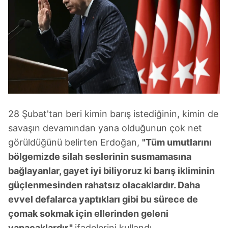
kullanılmaktadır. Bu çerezler vasıtasıyla çeşitli kişisel
verileriniz işlenmekte olup gerekli olan çerezler bilgi
toplumu hizmetlerinin sunulması amacıyla
kullanılmaktadır. Diğer çerezler, sitemizin daha işlevsel
kılınması ve kişiselleştirilmesi ve sizlere yönelik
reklam/pazarlama faaliyetlerinin yapılması, amaçlarıyla
sınırlı olarak açık rızanız dahilinde kullanılacaktır.
Çerezlere ilişkin tercihlerinizi aşağıda yer alan panel
vasıtasıyla belirleyebilirsiniz. Çerezlere ilişkin detaylı bilgi
28 Şubat'tan beri kimin barış istediğinin, kimin de
için Ayarlar butonuna tıklayabilir,
Çerez Bilgilendirme
savaşın devamından yana olduğunun çok net
Metnimizi
ziyaret edebilirsiniz.
görüldüğünü belirten Erdoğan,
"Tüm umutlarını
bölgemizde silah seslerinin susmamasına
6698 sayılı Kişisel Verilerin Korunması Kanunu uyarınca
bağlayanlar, gayet iyi biliyoruz ki barış ikliminin
hazırlanmış Aydınlatma Metnimizi okumak ve sitemizde
güçlenmesinden rahatsız olacaklardır. Daha
ilgili mevzuata uygun olarak kullanılan çerezlerle ilgili bilgi
almak için lütfen
tıklayınız
.
evvel defalarca yaptıkları gibi bu sürece de
çomak sokmak için ellerinden geleni
yapacaklardır."
ifadelerini kullandı.