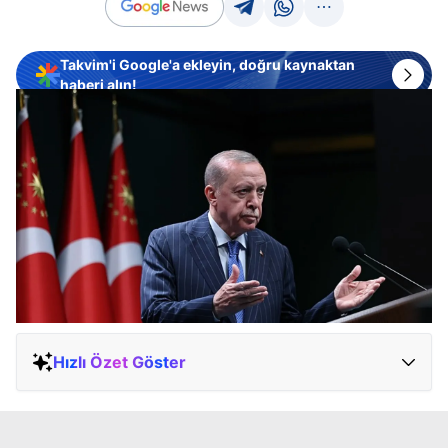
Takvim'i Google'a ekleyin, doğru kaynaktan
haberi alın!
Hızlı Özet Göster