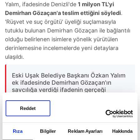
Yalım, ifadesinde Denizli'de
1 milyon TL'yi
Demirhan Gözaçan'a teslim ettiğini söyledi
.
'Rüşvet ve suç örgütü' üyeliği suçlamasıyla
tutuklu bulunan Demirhan Gözaçan ile bağlantılı
olduğu belirlenen isimlere yönelik yürütülen
derinlemesine incelemelerde yeni detaylara
ulaşıldı.
Eski Uşak Belediye Başkanı Özkan Yalım
ek ifadesinde Demirhan Gözaçan'ın
savcılığa verdiği ifadenin gerçeği
yansıtmadığını ileri sürerek,
"Özgür
Özel'in talimatıyla spor çanta içinde 1
Reddet
milyon TL'yi Demirhan Gözaçan'a teslim
ettim. O da bu parayı Özgür Özel'in
aracına koydu"
demişti.
Rıza
Bilgiler
Reklam Ayarları
Hakkında