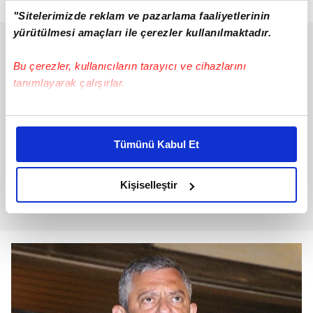
"Sitelerimizde reklam ve pazarlama faaliyetlerinin
yürütülmesi amaçları ile çerezler kullanılmaktadır.
Bu çerezler, kullanıcıların tarayıcı ve cihazlarını
tanımlayarak çalışırlar.
Bu çerezlere izin vermeniz halinde sizlere özel
kişiselleştirilmiş reklamlar sunabilir, sayfalarımızda sizlere
Tümünü Kabul Et
daha iyi reklam deneyimi yaşatabiliriz. Bunu yaparken
amacımızın size daha iyi bir reklam deneyimi sunmak
olduğunu ve sizlere en iyi içerikleri sunabilmek adına
Kişiselleştir
elimizden gelen çabayı gösterdiğimizi ve bu noktada,
reklamların maliyetlerimizi karşılamak noktasında tek gelir
kalemimiz olduğunu sizlere hatırlatmak isteriz.
Her halükârda, kullanıcılar, bu çerezlere izin vermedikleri
takdirde, kullanıcılara hedefli reklamlar
gösterilmeyecektir."