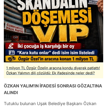
1 milyon TL Özgür Özelin aracına kondu diyerek patlattı!
Özkan Yalımın dili çözüldü: Ek ifadesinde neler dedi?
ÖZKAN YALIM'IN İFADESİ SONRASI GÖZALTINA
ALINDI
Tutuklu bulunan Uşak Belediye Başkanı Özkan