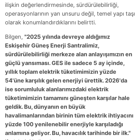
için Ayarlar butonuna tıklayabilir,
Çerez Bilgilendirme
ilişkin değerlendirmesinde, sürdürülebilirliği,
Metnimizi
ziyaret edebilirsiniz.
operasyonlarının yan unsuru değil, temel yapı taşı
olarak konumlandırdıklarını belirtti.
6698 sayılı Kişisel Verilerin Korunması Kanunu uyarınca
hazırlanmış Aydınlatma Metnimizi okumak ve sitemizde
Bilgen,
"2025 yılında devreye aldığımız
ilgili mevzuata uygun olarak kullanılan çerezlerle ilgili bilgi
Eskişehir Güneş Enerji Santralimiz,
almak için lütfen
tıklayınız
.
sürdürülebilirliği merkeze alan anlayışımızın en
güçlü yansıması. GES ile sadece 5 ay içinde,
yıllık toplam elektrik tüketimimizin yüzde
54'üne karşılık gelen enerjiyi ürettik. 2026'da
ise sorumluluk alanlarımızdaki elektrik
tüketimimizin tamamını güneşten karşılar hale
geldik. Bu, dünyanın en büyük
havalimanlarından birinin tüm elektrik ihtiyacını
yüzde 100 yenilenebilir enerjiyle karşıladığı
anlamına geliyor. Bu, havacılık tarihinde bir ilk."