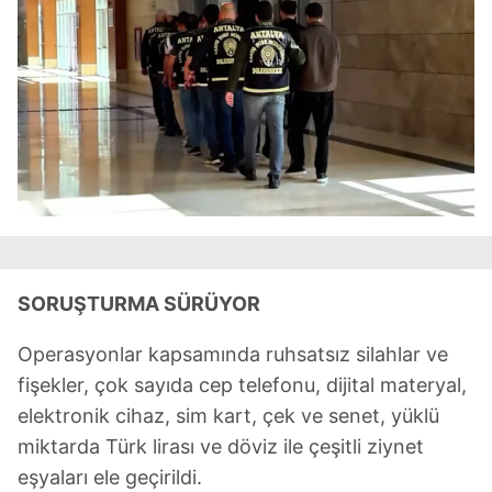
toplumu hizmetlerinin sunulması amacıyla
kullanılmaktadır. Diğer çerezler, sitemizin daha işlevsel
kılınması ve kişiselleştirilmesi ve sizlere yönelik
reklam/pazarlama faaliyetlerinin yapılması, amaçlarıyla
sınırlı olarak açık rızanız dahilinde kullanılacaktır.
Çerezlere ilişkin tercihlerinizi aşağıda yer alan panel
vasıtasıyla belirleyebilirsiniz. Çerezlere ilişkin detaylı bilgi
için Ayarlar butonuna tıklayabilir,
Çerez Bilgilendirme
Metnimizi
ziyaret edebilirsiniz.
SORUŞTURMA SÜRÜYOR
6698 sayılı Kişisel Verilerin Korunması Kanunu uyarınca
hazırlanmış Aydınlatma Metnimizi okumak ve sitemizde
Operasyonlar kapsamında ruhsatsız silahlar ve
ilgili mevzuata uygun olarak kullanılan çerezlerle ilgili bilgi
fişekler, çok sayıda cep telefonu, dijital materyal,
almak için lütfen
tıklayınız
.
elektronik cihaz, sim kart, çek ve senet, yüklü
miktarda Türk lirası ve döviz ile çeşitli ziynet
eşyaları ele geçirildi.