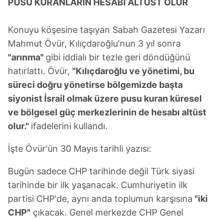
PUSU KURANLARIN HESABI ALTÜST OLUR
Çerezlere ilişkin tercihlerinizi aşağıda yer alan panel
vasıtasıyla belirleyebilirsiniz. Çerezlere ilişkin detaylı bilgi
için Ayarlar butonuna tıklayabilir,
Çerez Bilgilendirme
Konuyu köşesine taşıyan Sabah Gazetesi Yazarı
Metnimizi
ziyaret edebilirsiniz.
Mahmut Övür, Kılıçdaroğlu'nun 3 yıl sonra
"arınma"
gibi iddialı bir tezle geri döndüğünü
6698 sayılı Kişisel Verilerin Korunması Kanunu uyarınca
hatırlattı. Övür,
"Kılıçdaroğlu ve yönetimi, bu
hazırlanmış Aydınlatma Metnimizi okumak ve sitemizde
süreci doğru yönetirse bölgemizde başta
ilgili mevzuata uygun olarak kullanılan çerezlerle ilgili bilgi
almak için lütfen
tıklayınız
.
siyonist İsrail olmak üzere pusu kuran küresel
ve bölgesel güç merkezlerinin de hesabı altüst
olur."
ifadelerini kullandı.
İşte Övür'ün 30 Mayıs tarihli yazısı:
Bugün sadece CHP tarihinde değil Türk siyasi
tarihinde bir ilk yaşanacak. Cumhuriyetin ilk
partisi CHP'de, aynı anda toplumun karşısına
"iki
CHP"
çıkacak. Genel merkezde CHP Genel