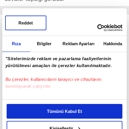
Reddet
Rıza
Bilgiler
Reklam Ayarları
Hakkında
"Sitelerimizde reklam ve pazarlama faaliyetlerinin
yürütülmesi amaçları ile çerezler kullanılmaktadır.
Bu çerezler, kullanıcıların tarayıcı ve cihazlarını
tanımlayarak çalışırlar.
Bu çerezlere izin vermeniz halinde sizlere özel
kişiselleştirilmiş reklamlar sunabilir, sayfalarımızda sizlere
Tümünü Kabul Et
Partililer Kemal Kılıçdaroğlu'nun konuşması öncesi
daha iyi reklam deneyimi yaşatabiliriz. Bunu yaparken
pankartlar hazırladı.
amacımızın size daha iyi bir reklam deneyimi sunmak
olduğunu ve sizlere en iyi içerikleri sunabilmek adına
Kişiselleştir