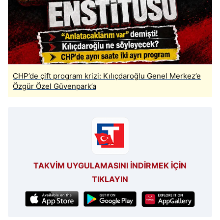
CHP’de çift program krizi: Kılıçdaroğlu Genel Merkez’e
Özgür Özel Güvenpark’a
TAKVİM UYGULAMASINI İNDİRMEK İÇİN
TIKLAYIN