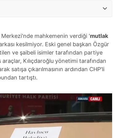
l Merkezi'nde mahkemenin verdiği '
mutlak
ı arkası kesilmiyor. Eski genel başkan Özgür
len ve şaibeli isimler tarafından partiye
s araçlar, Kılıçdaroğlu yönetimi tarafından
larak satışa çıkarılmasının ardından CHP'li
undan tartıştı.