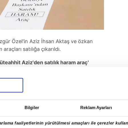
gür Özel'in Aziz İhsan Aktaş ve özkan
raçları satılığa çıkarıldı.
üteahhit Aziz'den satılık haram araç'
iz İhsan Aktaş ismi yazıldığı görüldü.
avlucu belediye başkanından satılık
en, plaka bölümünde ise Özkan Yalım'ın ismi
Bilgiler
Reklam Ayarları
rlama faaliyetlerinin yürütülmesi amaçları ile çerezler kullan