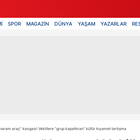
İ
SPOR
MAGAZİN
DÜNYA
YAŞAM
YAZARLAR
RE
aram araç" kavgası! Vekillere "grup kapattıran" küfür kıyamet tartışma