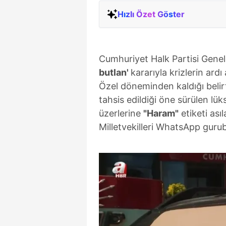
Hızlı Özet Göster
Cumhuriyet Halk Partisi Gene
butlan'
kararıyla krizlerin ard
Özel döneminden kaldığı belirti
tahsis edildiği öne sürülen lük
üzerlerine
"Haram"
etiketi ası
Milletvekilleri WhatsApp gurub