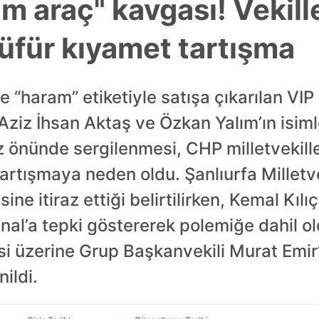
m araç" kavgası! Vekill
küfür kıyamet tartışma
“haram” etiketiyle satışa çıkarılan VIP 
i. Aziz İhsan Aktaş ve Özkan Yalım’ın isiml
z önünde sergilenmesi, CHP milletvekill
tışmaya neden oldu. Şanlıurfa Milletve
sine itiraz ettiği belirtilirken, Kemal Kıl
anal’a tepki göstererek polemiğe dahil ol
si üzerine Grup Başkanvekili Murat Emi
ildi.