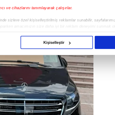
yıcı ve cihazlarını tanımlayarak çalışırlar.
de sizlere özel kişiselleştirilmiş reklamlar sunabilir, sayfalarım
aparken amacımızın size daha iyi bir reklam deneyimi sunmak ol
imizden gelen çabayı gösterdiğimizi ve bu noktada, reklamların ma
olduğunu sizlere hatırlatmak isteriz.
Kişiselleştir
çerezlere izin vermedikleri takdirde, kullanıcılara hedefli reklaml
abilmek için İnternet Sitemizde kendimize ve üçüncü kişilere ait 
isel verileriniz işlenmekte olup gerekli olan çerezler bilgi toplum
 çerezler, sitemizin daha işlevsel kılınması ve kişiselleştirilmes
 yapılması, amaçlarıyla sınırlı olarak açık rızanız dahilinde kulla
aşağıda yer alan panel vasıtasıyla belirleyebilirsiniz. Çerezlere iliş
lgilendirme Metnimizi
ziyaret edebilirsiniz.
Korunması Kanunu uyarınca hazırlanmış Aydınlatma Metnimizi okum