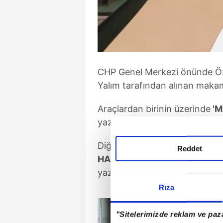
CHP Genel Merkezi önünde Öz
Yalım tarafından alınan makam a
Araçlardan birinin üzerinde
'M
yazıldığı ve plaka kısmında Az
Diğer Vito marka araçta ise
"H
Reddet
HARAM araç"
yazısı yer alırk
yazıldı.
Rıza
"Sitelerimizde reklam ve paza