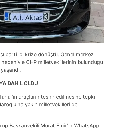
 çerezlerle ilgili bilgi almak için lütfen
tıklayınız
.
ı parti içi krize dönüştü. Genel merkez
 nedeniyle CHP milletvekillerinin bulunduğu
yaşandı.
YA DAHİL OLDU
anal'ın araçların teşhir edilmesine tepki
aroğlu'na yakın milletvekilleri de
rup Başkanvekili Murat Emir'in WhatsApp