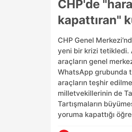
CHP'de "hara
kapattıran" 
CHP Genel Merkezi’nde 
yeni bir krizi tetikled
araçların genel merke
WhatsApp grubunda tar
araçların teşhir edilme
milletvekillerinin de T
Tartışmaların büyüme
yoruma kapattığı öğren