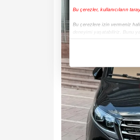
Bu çerezler, kullanıcıların tara
Bu çerezlere izin vermeniz halin
deneyimi yaşatabiliriz. Bunu y
içerikleri sunabilmek adına el
noktasında tek gelir kalemimiz 
Her halükârda, kullanıcılar, bu 
Sizlere daha iyi bir hizmet sun
çerezler vasıtasıyla çeşitli kiş
amacıyla kullanılmaktadır. Diğer
reklam/pazarlama faaliyetlerinin
Çerezlere ilişkin tercihlerinizi 
butonuna tıklayabilir,
Çerez Bi
6698 sayılı Kişisel Verilerin 