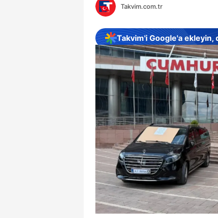
Takvim.com.tr
Takvim'i Google'a ekleyin,