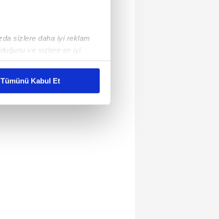
ızda sizlere daha iyi reklam
duğunu ve sizlere en iyi
liyetlerimizi karşılamak
Tümünü Kabul Et
ar gösterilmeyecektir."
çerezler kullanılmaktadır. Bu
u hizmetlerinin sunulması
i ve sizlere yönelik
nılacaktır.
kin detaylı bilgi için Ayarlar
ak ve sitemizde ilgili