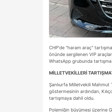
mevzuata uygun olarak kullanılan
CHP'de "haram araç" tartışmas
önünde sergilenen VIP araçlar
WhatsApp grubunda tartışma 
MİLLETVEKİLLERİ TARTIŞMA
Şanlıurfa Milletvekili Mahmut T
göstermesinin ardından, Kılıçd
tartışmaya dahil oldu.
Polemiğin büyümesi üzerine G