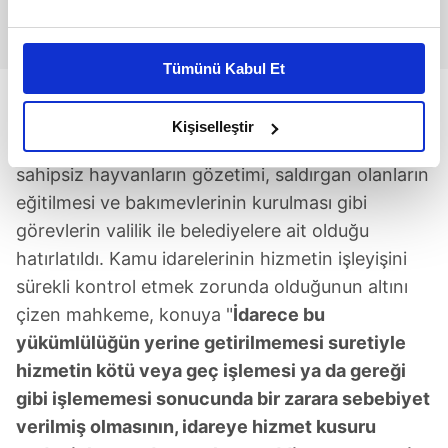
Bu çerezlere izin vermeniz halinde sizlere özel
kişiselleştirilmiş reklamlar sunabilir, sayfalarımızda sizlere
Tümünü Kabul Et
daha iyi reklam deneyimi yaşatabiliriz. Bunu yaparken
"İDAREYE HİZMET KUSURU YÜKLER"
amacımızın size daha iyi bir reklam deneyimi sunmak
olduğunu ve sizlere en iyi içerikleri sunabilmek adına
Kişiselleştir
İlgili kanun maddelerine atıf yapılan kararda,
elimizden gelen çabayı gösterdiğimizi ve bu noktada,
sahipsiz hayvanların gözetimi, saldırgan olanların
reklamların maliyetlerimizi karşılamak noktasında tek gelir
kalemimiz olduğunu sizlere hatırlatmak isteriz.
eğitilmesi ve bakımevlerinin kurulması gibi
görevlerin valilik ile belediyelere ait olduğu
Her halükârda, kullanıcılar, bu çerezlere izin vermedikleri
hatırlatıldı. Kamu idarelerinin hizmetin işleyişini
takdirde, kullanıcılara hedefli reklamlar
sürekli kontrol etmek zorunda olduğunun altını
gösterilmeyecektir."
çizen mahkeme, konuya "
İdarece bu
yükümlülüğün yerine getirilmemesi suretiyle
Sizlere daha iyi bir hizmet sunabilmek için İnternet
Sitemizde kendimize ve üçüncü kişilere ait çerezler
hizmetin kötü veya geç işlemesi ya da gereği
kullanılmaktadır. Bu çerezler vasıtasıyla çeşitli kişisel
gibi işlememesi sonucunda bir zarara sebebiyet
verileriniz işlenmekte olup gerekli olan çerezler bilgi
verilmiş olmasının, idareye hizmet kusuru
toplumu hizmetlerinin sunulması amacıyla