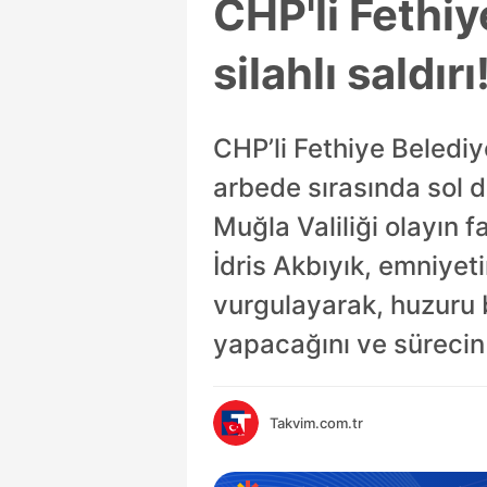
CHP'li Fethi
silahlı saldır
CHP’li Fethiye Belediy
arbede sırasında sol d
Muğla Valiliği olayın fa
İdris Akbıyık, emniyet
vurgulayarak, huzuru b
yapacağını ve sürecin y
Takvim.com.tr