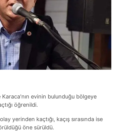
 çerezlerle ilgili bilgi almak için lütfen
tıklayınız
.
e Karaca'nın evinin bulunduğu bölgeye
çtığı öğrenildi.
olay yerinden kaçtığı, kaçış sırasında ise
görüldüğü öne sürüldü.