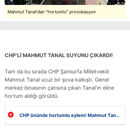
Mahmut Tanal'dan ʺhortumluʺ provokasyon
CHP'Lİ MAHMUT TANAL SUYUNU ÇIKARDI!
Tam da bu sırada CHP Şanlıurfa Milletvekili
Mahmut Tanal ucuz bir şova kalkıştı. Genel
merkez binasının çatısına çıkan Tanal'ın eline
hortum aldığı görüldü.
CHP önünde hortumlu eylem! Mahmut Tanal
çatıya çıktı