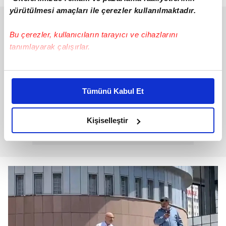
yürütülmesi amaçları ile çerezler kullanılmaktadır.
Bu çerezler, kullanıcıların tarayıcı ve cihazlarını
tanımlayarak çalışırlar.
Bu çerezlere izin vermeniz halinde sizlere özel
kişiselleştirilmiş reklamlar sunabilir, sayfalarımızda sizlere
Tümünü Kabul Et
daha iyi reklam deneyimi yaşatabiliriz. Bunu yaparken
amacımızın size daha iyi bir reklam deneyimi sunmak
olduğunu ve sizlere en iyi içerikleri sunabilmek adına
Kişiselleştir
elimizden gelen çabayı gösterdiğimizi ve bu noktada,
reklamların maliyetlerimizi karşılamak noktasında tek gelir
kalemimiz olduğunu sizlere hatırlatmak isteriz.
Her halükârda, kullanıcılar, bu çerezlere izin vermedikleri
takdirde, kullanıcılara hedefli reklamlar
gösterilmeyecektir."