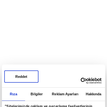
Çevrede bulunanlara "Suyu açın" diye seslenen
Reddet
Mahmut Tanal, hortumdan akan suyla çatının
üzerinde poz verdi.
Rıza
Bilgiler
Reklam Ayarları
Hakkında
Genel Merkez çevresinde bulunan partililerin
Tanal'ı yuhaladığı duyuldu.
"Sitelerimizde reklam ve pazarlama faaliyetlerinin