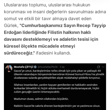
Uluslararası toplumu, uluslararası hukukun
takdirde, kullanıcılara hedefli reklamlar
gösterilmeyecektir."
korunması ve insani değerlerin savunulması adına
somut ve etkili bir tavır almaya davet eden
Sizlere daha iyi bir hizmet sunabilmek için İnternet
Gürlek,
"Cumhurbaşkanımız Sayın Recep Tayyip
Sitemizde kendimize ve üçüncü kişilere ait çerezler
Erdoğan liderliğinde Filistin halkının haklı
kullanılmaktadır. Bu çerezler vasıtasıyla çeşitli kişisel
davasını desteklemeyi ve adaletin tesisi için
verileriniz işlenmekte olup gerekli olan çerezler bilgi
küresel ölçekte mücadele etmeyi
toplumu hizmetlerinin sunulması amacıyla
kullanılmaktadır. Diğer çerezler, sitemizin daha işlevsel
sürdüreceğiz."
ifadesini kullandı.
kılınması ve kişiselleştirilmesi ve sizlere yönelik
reklam/pazarlama faaliyetlerinin yapılması, amaçlarıyla
sınırlı olarak açık rızanız dahilinde kullanılacaktır.
Çerezlere ilişkin tercihlerinizi aşağıda yer alan panel
vasıtasıyla belirleyebilirsiniz. Çerezlere ilişkin detaylı bilgi
için Ayarlar butonuna tıklayabilir,
Çerez Bilgilendirme
Metnimizi
ziyaret edebilirsiniz.