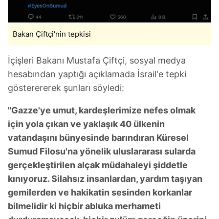
6698 sayılı Kişisel Verilerin Korunması Kanunu uyarınca
hazırlanmış Aydınlatma Metnimizi okumak ve sitemizde
ilgili mevzuata uygun olarak kullanılan çerezlerle ilgili bilgi
Bakan Çiftçi'nin tepkisi
almak için lütfen
tıklayınız
.
İçişleri Bakanı Mustafa Çiftçi, sosyal medya
hesabından yaptığı açıklamada İsrail'e tepki
gösterererek şunları söyledi:
"Gazze'ye umut, kardeşlerimize nefes olmak
için yola çıkan ve yaklaşık 40 ülkenin
vatandaşını bünyesinde barındıran Küresel
Sumud Filosu'na yönelik uluslararası sularda
gerçekleştirilen alçak müdahaleyi şiddetle
kınıyoruz. Silahsız insanlardan, yardım taşıyan
gemilerden ve hakikatin sesinden korkanlar
bilmelidir ki hiçbir abluka merhameti