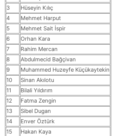
3
Hüseyin Kılıç
4
Mehmet Harput
5
Mehmet Sait İspir
6
Orhan Kara
7
Rahim Mercan
8
Abdulmecid Bağçivan
9
Muhammed Huzeyfe Küçükaytekin
10
Sinan Akılotu
11
Bilali Yıldırım
12
Fatma Zengin
13
Sibel Dugan
14
Enver Öztürk
15
Hakan Kaya