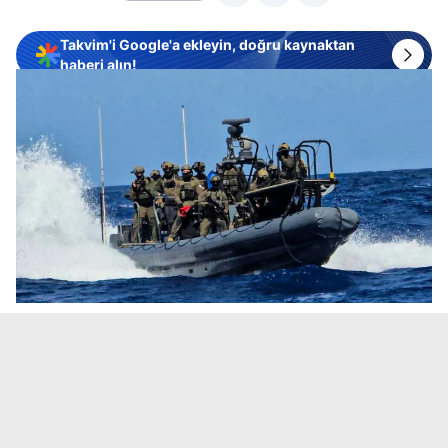
Takvim'i Google'a ekleyin, doğru kaynaktan
haberi alın!