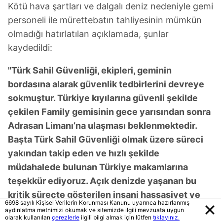
Kötü hava şartları ve dalgalı deniz nedeniyle gemi
personeli ile mürettebatın tahliyesinin mümkün
olmadığı hatırlatılan açıklamada, şunlar
kaydedildi:
"Türk Sahil Güvenliği, ekipleri, geminin
bordasına alarak güvenlik tedbirlerini devreye
sokmuştur. Türkiye kıyılarına güvenli şekilde
çekilen Family gemisinin gece yarısından sonra
Adrasan Limanı’na ulaşması beklenmektedir.
Başta Türk Sahil Güvenliği olmak üzere süreci
yakından takip eden ve hızlı şekilde
müdahalede bulunan Türkiye makamlarına
teşekkür ediyoruz. Açık denizde yaşanan bu
kritik süreçte gösterilen insani hassasiyet ve
6698 sayılı Kişisel Verilerin Korunması Kanunu uyarınca hazırlanmış
koordinasyon, gemide bulunan aktivistlerin ve
aydınlatma metnimizi okumak ve sitemizde ilgili mevzuata uygun
olarak kullanılan
çerezlerle
ilgili bilgi almak için lütfen
tıklayınız.