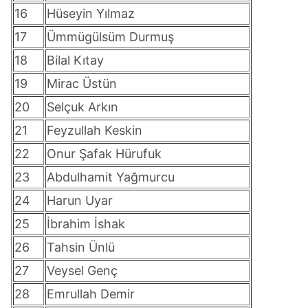
16
Hüseyin Yılmaz
17
Ümmügülsüm Durmuş
18
Bilal Kıtay
19
Mirac Üstün
20
Selçuk Arkın
21
Feyzullah Keskin
22
Onur Şafak Hürufuk
23
Abdulhamit Yağmurcu
24
Harun Uyar
25
İbrahim İshak
26
Tahsin Ünlü
27
Veysel Genç
28
Emrullah Demir