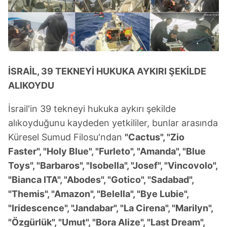
İSRAİL, 39 TEKNEYİ HUKUKA AYKIRI ŞEKİLDE
ALIKOYDU
İsrail'in 39 tekneyi hukuka aykırı şekilde
alıkoyduğunu kaydeden yetkililer, bunlar arasında
Küresel Sumud Filosu'ndan
"Cactus", "Zio
Faster", "Holy Blue", "Furleto", "Amanda", "Blue
Toys", "Barbaros", "Isobella", "Josef", "Vincovolo",
"Bianca ITA", "Abodes", "Gotico", "Sadabad",
"Themis", "Amazon", "Belella", "Bye Lubie",
"Iridescence", "Jandabar", "La Cirena", "Marilyn",
"Özgürlük", "Umut", "Bora Alize", "Last Dream",