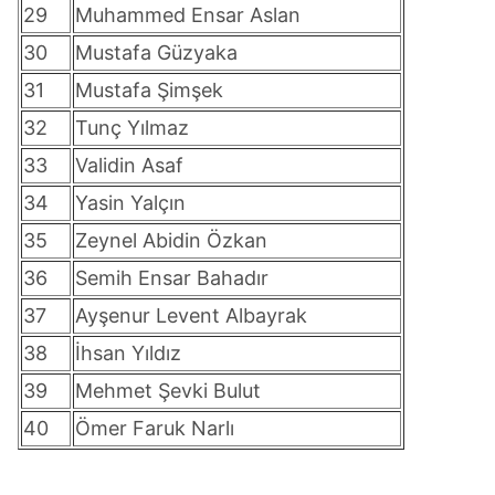
29
Muhammed Ensar Aslan
30
Mustafa Güzyaka
31
Mustafa Şimşek
32
Tunç Yılmaz
33
Validin Asaf
34
Yasin Yalçın
35
Zeynel Abidin Özkan
36
Semih Ensar Bahadır
37
Ayşenur Levent Albayrak
38
İhsan Yıldız
39
Mehmet Şevki Bulut
40
Ömer Faruk Narlı