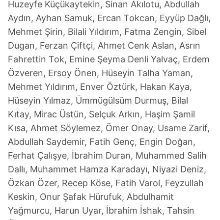
Huzeyfe Küçükaytekin, Sinan Akılotu, Abdullah
Aydın, Ayhan Samuk, Ercan Tokcan, Eyyüp Dağlı,
Mehmet Şirin, Bilali Yıldırım, Fatma Zengin, Sibel
Dugan, Ferzan Çiftçi, Ahmet Cenk Aslan, Asrın
Fahrettin Tok, Emine Şeyma Denli Yalvaç, Erdem
Özveren, Ersoy Önen, Hüseyin Talha Yaman,
Mehmet Yıldırım, Enver Öztürk, Hakan Kaya,
Hüseyin Yılmaz, Ümmügülsüm Durmuş, Bilal
Kıtay, Mirac Üstün, Selçuk Arkın, Haşim Şamil
Kısa, Ahmet Söylemez, Ömer Onay, Usame Zarif,
Abdullah Saydemir, Fatih Genç, Engin Doğan,
Ferhat Çalışye, İbrahim Duran, Muhammed Salih
Dallı, Muhammet Hamza Karadayı, Niyazi Deniz,
Özkan Özer, Recep Köse, Fatih Varol, Feyzullah
Keskin, Onur Şafak Hürufuk, Abdulhamit
Yağmurcu, Harun Uyar, İbrahim İshak, Tahsin