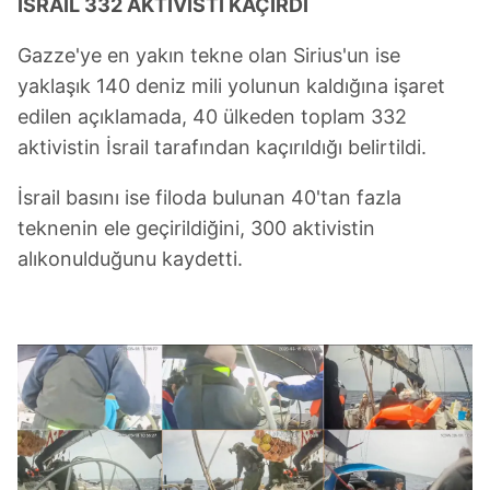
kullanılmaktadır. Bu çerezler vasıtasıyla çeşitli kişisel
İSRAİL 332 AKTİVİSTİ KAÇIRDI
verileriniz işlenmekte olup gerekli olan çerezler bilgi
Gazze'ye en yakın tekne olan Sirius'un ise
toplumu hizmetlerinin sunulması amacıyla
kullanılmaktadır. Diğer çerezler, sitemizin daha işlevsel
yaklaşık 140 deniz mili yolunun kaldığına işaret
kılınması ve kişiselleştirilmesi ve sizlere yönelik
edilen açıklamada, 40 ülkeden toplam 332
reklam/pazarlama faaliyetlerinin yapılması, amaçlarıyla
aktivistin İsrail tarafından kaçırıldığı belirtildi.
sınırlı olarak açık rızanız dahilinde kullanılacaktır.
İsrail basını ise filoda bulunan 40'tan fazla
Çerezlere ilişkin tercihlerinizi aşağıda yer alan panel
teknenin ele geçirildiğini, 300 aktivistin
vasıtasıyla belirleyebilirsiniz. Çerezlere ilişkin detaylı bilgi
alıkonulduğunu kaydetti.
için Ayarlar butonuna tıklayabilir,
Çerez Bilgilendirme
Metnimizi
ziyaret edebilirsiniz.
6698 sayılı Kişisel Verilerin Korunması Kanunu uyarınca
hazırlanmış Aydınlatma Metnimizi okumak ve sitemizde
ilgili mevzuata uygun olarak kullanılan çerezlerle ilgili bilgi
almak için lütfen
tıklayınız
.