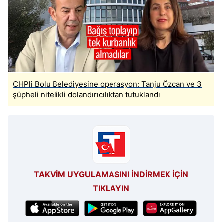
hazırlanmış Aydınlatma Metnimizi okumak ve sitemizde
ilgili mevzuata uygun olarak kullanılan çerezlerle ilgili bilgi
almak için lütfen
tıklayınız
.
CHPli Bolu Belediyesine operasyon: Tanju Özcan ve 3
şüpheli nitelikli dolandırıcılıktan tutuklandı
TAKVİM UYGULAMASINI İNDİRMEK İÇİN
TIKLAYIN