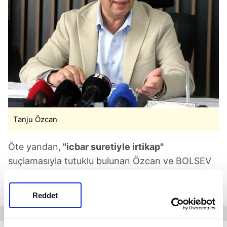
Tanju Özcan
Öte yandan,
"icbar suretiyle irtikap"
suçlamasıyla tutuklu bulunan Özcan ve BOLSEV
Vakfı Üyesi Ali Sarıyıldız hakkında bu dosya
kapsamında ayrıca tutuklama kararı verilmişti.
Reddet