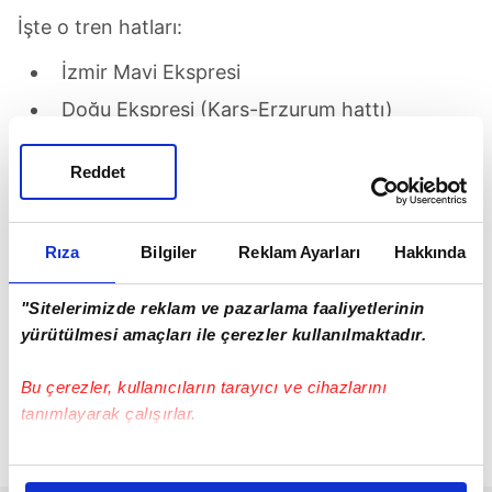
İşte o tren hatları:
İzmir Mavi Ekspresi
Doğu Ekspresi (Kars-Erzurum hattı)
Güney/Vangölü Ekspresi
Reddet
Konya Mavi Ekspresi
Ege Ekspresi
Rıza
Bilgiler
Reklam Ayarları
Hakkında
Pamukkale Ekspresi (Denizli hattı)
6 Eylül Ekspresi
"Sitelerimizde reklam ve pazarlama faaliyetlerinin
17 Eylül Ekspresi
yürütülmesi amaçları ile çerezler kullanılmaktadır.
Ankara Ekspresi
Bu çerezler, kullanıcıların tarayıcı ve cihazlarını
Uzunköprü-Halkalı Bölgesel
tanımlayarak çalışırlar.
Edirne-Halkalı Bölgesel
Bu çerezlere izin vermeniz halinde sizlere özel