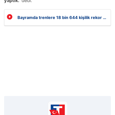
yaptık."
dedi.
Bayramda trenlere 18 bin 644 kişilik rekor ek
sefer