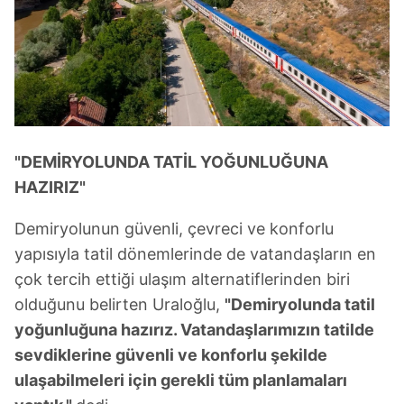
reklam/pazarlama faaliyetlerinin yapılması, amaçlarıyla
sınırlı olarak açık rızanız dahilinde kullanılacaktır.
Çerezlere ilişkin tercihlerinizi aşağıda yer alan panel
vasıtasıyla belirleyebilirsiniz. Çerezlere ilişkin detaylı bilgi
için Ayarlar butonuna tıklayabilir,
Çerez Bilgilendirme
Metnimizi
ziyaret edebilirsiniz.
"DEMİRYOLUNDA TATİL YOĞUNLUĞUNA
6698 sayılı Kişisel Verilerin Korunması Kanunu uyarınca
HAZIRIZ"
hazırlanmış Aydınlatma Metnimizi okumak ve sitemizde
ilgili mevzuata uygun olarak kullanılan çerezlerle ilgili bilgi
Demiryolunun güvenli, çevreci ve konforlu
almak için lütfen
tıklayınız
.
yapısıyla tatil dönemlerinde de vatandaşların en
çok tercih ettiği ulaşım alternatiflerinden biri
olduğunu belirten Uraloğlu,
"Demiryolunda tatil
yoğunluğuna hazırız. Vatandaşlarımızın tatilde
sevdiklerine güvenli ve konforlu şekilde
ulaşabilmeleri için gerekli tüm planlamaları