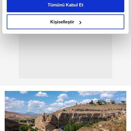
kişiselleştirilmiş reklamlar sunabilir, sayfalarımızda sizlere
Tümünü Kabul Et
daha iyi reklam deneyimi yaşatabiliriz. Bunu yaparken
amacımızın size daha iyi bir reklam deneyimi sunmak
olduğunu ve sizlere en iyi içerikleri sunabilmek adına
Kişiselleştir
elimizden gelen çabayı gösterdiğimizi ve bu noktada,
reklamların maliyetlerimizi karşılamak noktasında tek gelir
kalemimiz olduğunu sizlere hatırlatmak isteriz.
Her halükârda, kullanıcılar, bu çerezlere izin vermedikleri
takdirde, kullanıcılara hedefli reklamlar
gösterilmeyecektir."
Sizlere daha iyi bir hizmet sunabilmek için İnternet
Sitemizde kendimize ve üçüncü kişilere ait çerezler
kullanılmaktadır. Bu çerezler vasıtasıyla çeşitli kişisel
verileriniz işlenmekte olup gerekli olan çerezler bilgi
toplumu hizmetlerinin sunulması amacıyla
kullanılmaktadır. Diğer çerezler, sitemizin daha işlevsel
kılınması ve kişiselleştirilmesi ve sizlere yönelik