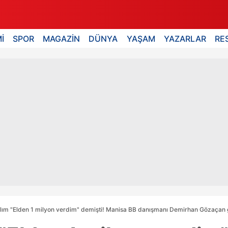
İ
SPOR
MAGAZİN
DÜNYA
YAŞAM
YAZARLAR
RE
ım "Elden 1 milyon verdim" demişti! Manisa BB danışmanı Demirhan Gözaçan g