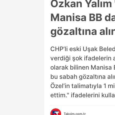
Özkan Yalım 
Manisa BB d
gözaltına alı
CHP’li eski Uşak Bele
verdiği şok ifadelerin
olarak bilinen Manis
bu sabah gözaltına alı
Özel’in talimatıyla 1 
ettim." ifadelerini kull
Takvim.com.tr