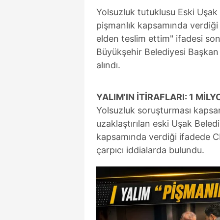
Yolsuzluk tutuklusu Eski Uşak
pişmanlık kapsamında verdiği "
elden teslim ettim" ifadesi so
Büyükşehir Belediyesi Başka
alındı.
YALIM'IN İTİRAFLARI: 1 Mİ
Yolsuzluk soruşturması kaps
uzaklaştırılan eski Uşak Bele
kapsamında verdiği ifadede CH
çarpıcı iddialarda bulundu.