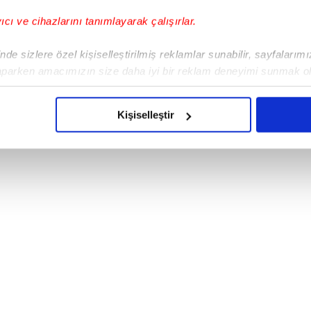
yıcı ve cihazlarını tanımlayarak çalışırlar.
de sizlere özel kişiselleştirilmiş reklamlar sunabilir, sayfalarım
el’e VIP araç dönüşü ve kurultay öncesi 1.2 milyon!
eye makam aracı
aparken amacımızın size daha iyi bir reklam deneyimi sunmak ol
imizden gelen çabayı gösterdiğimizi ve bu noktada, reklamların ma
olduğunu sizlere hatırlatmak isteriz.
Kişiselleştir
çerezlere izin vermedikleri takdirde, kullanıcılara hedefli reklaml
abilmek için İnternet Sitemizde kendimize ve üçüncü kişilere ait 
isel verileriniz işlenmekte olup gerekli olan çerezler bilgi toplum
 çerezler, sitemizin daha işlevsel kılınması ve kişiselleştirilmes
 yapılması, amaçlarıyla sınırlı olarak açık rızanız dahilinde kulla
aşağıda yer alan panel vasıtasıyla belirleyebilirsiniz. Çerezlere iliş
lgilendirme Metnimizi
ziyaret edebilirsiniz.
Korunması Kanunu uyarınca hazırlanmış Aydınlatma Metnimizi okum