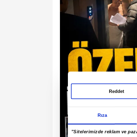
Reddet
Rıza
"Sitelerimizde reklam ve paza