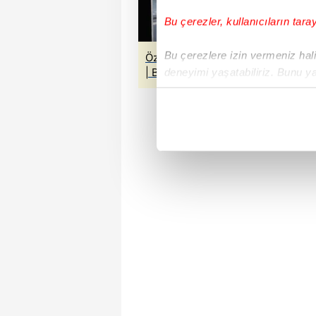
Bu çerezler, kullanıcıların tara
Bu çerezlere izin vermeniz halin
Özkan Yalım’ın savcılık ifadesi: Öz
| Belediyeden futbolcu maaşı, ail
deneyimi yaşatabiliriz. Bunu y
içerikleri sunabilmek adına el
noktasında tek gelir kalemimiz 
Her halükârda, kullanıcılar, bu 
Sizlere daha iyi bir hizmet sun
çerezler vasıtasıyla çeşitli kiş
amacıyla kullanılmaktadır. Diğer
reklam/pazarlama faaliyetlerinin
Çerezlere ilişkin tercihlerinizi 
butonuna tıklayabilir,
Çerez Bi
6698 sayılı Kişisel Verilerin 