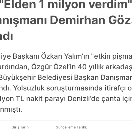
"Elden 1 milyon verdim"
anışmanı Demirhan Gö
ndı
diye Başkanı Özkan Yalım’ın "etkin pişm
 ardından, Özgür Özel’in 40 yıllık arkada
a Büyükşehir Belediyesi Başkan Danışm
ndı. Yolsuzluk soruşturmasında itirafçı o
milyon TL nakit parayı Denizli’de çanta i
anmıştı.
Giriş Tarihi:
Güncelleme Tarihi: