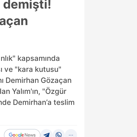
 demişti!
zaçan
anlık" kapsamında
şı ve "kara kutusu"
anı Demirhan Gözaçan
lan Yalım'ın, "Özgür
çinde Demirhan’a teslim