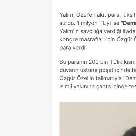
mevzuata uygun olarak kullanılan
Yalım, Özel'e nakit para, lüks
sürdü. 1 milyon TL'yi ise
"Dem
Yalım'ın savcılığa verdiği ifa
kongre masrafları için Özgür 
para verdi.
Bu paranın 200 bin TL'lik kısm
duvarın üstüne poşet içinde bır
Özgür Özel'in talimatıyla "De
isimli yakınına çanta içinde tes