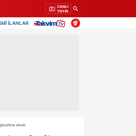
CANLI
YAYIN
SMİ İLANLAR
özaltına alındı