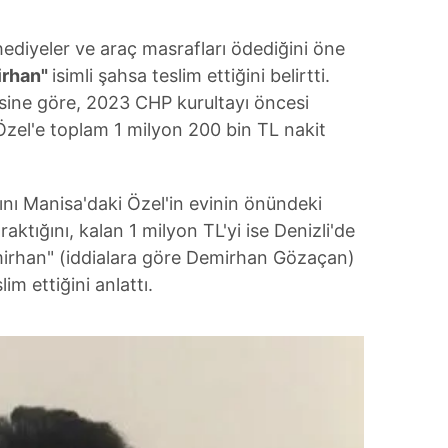
 çerezlerle ilgili bilgi almak için lütfen
tıklayınız
.
 hediyeler ve araç masrafları ödediğini öne
irhan"
isimli şahsa teslim ettiğini belirtti.
desine göre, 2023 CHP kurultayı öncesi
Özel'e toplam 1 milyon 200 bin TL nakit
ını Manisa'daki Özel'in evinin önündeki
aktığını, kalan 1 milyon TL'yi ise Denizli'de
mirhan" (iddialara göre Demirhan Gözaçan)
lim ettiğini anlattı.