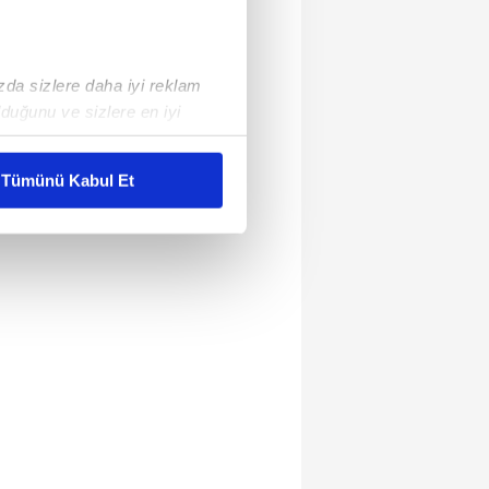
ızda sizlere daha iyi reklam
duğunu ve sizlere en iyi
liyetlerimizi karşılamak
Tümünü Kabul Et
ar gösterilmeyecektir."
çerezler kullanılmaktadır. Bu
u hizmetlerinin sunulması
i ve sizlere yönelik
nılacaktır.
kin detaylı bilgi için Ayarlar
ak ve sitemizde ilgili