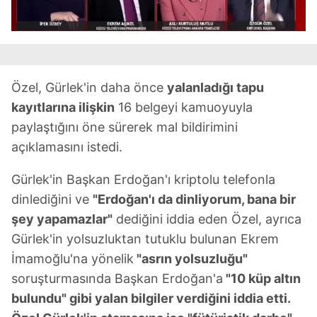
Özel, Gürlek'in daha önce
yalanladığı tapu
kayıtlarına ilişkin
16 belgeyi kamuoyuyla
paylaştığını öne sürerek mal bildirimini
açıklamasını istedi.
Gürlek'in Başkan Erdoğan'ı kriptolu telefonla
dinlediğini ve
"Erdoğan'ı da dinliyorum, bana bir
şey yapamazlar"
dediğini iddia eden Özel, ayrıca
Gürlek'in yolsuzluktan tutuklu bulunan Ekrem
İmamoğlu'na yönelik
"asrın yolsuzluğu"
soruşturmasında Başkan Erdoğan'a
"10 küp altın
bulundu" gibi yalan bilgiler verdiğini iddia etti.