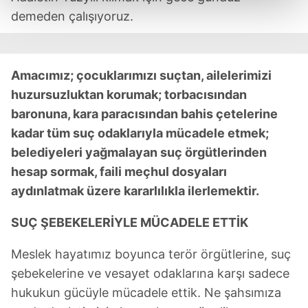
demeden çalışıyoruz.
Her halükârda, kullanıcılar, bu çerezlere izin vermedikleri
takdirde, kullanıcılara hedefli reklamlar
gösterilmeyecektir."
Amacımız; çocuklarımızı suçtan, ailelerimizi
huzursuzluktan korumak; torbacısından
Sizlere daha iyi bir hizmet sunabilmek için İnternet
baronuna, kara paracısından bahis çetelerine
Sitemizde kendimize ve üçüncü kişilere ait çerezler
kullanılmaktadır. Bu çerezler vasıtasıyla çeşitli kişisel
kadar tüm suç odaklarıyla mücadele etmek;
verileriniz işlenmekte olup gerekli olan çerezler bilgi
belediyeleri yağmalayan suç örgütlerinden
toplumu hizmetlerinin sunulması amacıyla
hesap sormak, faili meçhul dosyaları
kullanılmaktadır. Diğer çerezler, sitemizin daha işlevsel
aydınlatmak üzere kararlılıkla ilerlemektir.
kılınması ve kişiselleştirilmesi ve sizlere yönelik
reklam/pazarlama faaliyetlerinin yapılması, amaçlarıyla
SUÇ ŞEBEKELERİYLE MÜCADELE ETTİK
sınırlı olarak açık rızanız dahilinde kullanılacaktır.
Meslek hayatımız boyunca terör örgütlerine, suç
Çerezlere ilişkin tercihlerinizi aşağıda yer alan panel
şebekelerine ve vesayet odaklarına karşı sadece
vasıtasıyla belirleyebilirsiniz. Çerezlere ilişkin detaylı bilgi
hukukun gücüyle mücadele ettik. Ne şahsımıza
için Ayarlar butonuna tıklayabilir,
Çerez Bilgilendirme