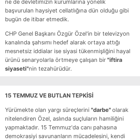
ne de devletimizin kurumlarına yönelik
Metnimizi
ziyaret edebilirsiniz.
başvurulan haysiyet cellatlığına dün olduğu gibi
6698 sayılı Kişisel Verilerin Korunması Kanunu uyarınca
bugün de itibar etmedik.
hazırlanmış Aydınlatma Metnimizi okumak ve sitemizde
ilgili mevzuata uygun olarak kullanılan çerezlerle ilgili bilgi
CHP Genel Başkanı Özgür Özel'in bir televizyon
almak için lütfen
tıklayınız
.
kanalında şahsımı hedef alarak ortaya attığı
mesnetsiz iddialar ise siyasi tükenmişliğini hayal
ürünü senaryolarla örtmeye çalışan bir
"iftira
siyaseti"
nin tezahürüdür.
15 TEMMUZ VE BUTLAN TEPKİSİ
Yürümekte olan yargı süreçlerini
"darbe"
olarak
nitelendiren Özel, aslında suçluların hamiliğini
yapmaktadır. 15 Temmuz'da canı pahasına
demokrasiyi savunanların mücadelesini, kendi