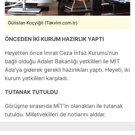
Çerezlere ilişkin tercihlerinizi aşağıda yer alan panel
vasıtasıyla belirleyebilirsiniz. Çerezlere ilişkin detaylı bilgi
Gülistan Koçyiğit (Takvim.com.tr)
için Ayarlar butonuna tıklayabilir,
Çerez Bilgilendirme
Metnimizi
ziyaret edebilirsiniz.
ÖNCEDEN İKİ KURUM HAZIRLIK YAPTI
6698 sayılı Kişisel Verilerin Korunması Kanunu uyarınca
Heyetten önce İmralı Ceza İnfaz Kurumu'nun
hazırlanmış Aydınlatma Metnimizi okumak ve sitemizde
ilgili mevzuata uygun olarak kullanılan çerezlerle ilgili bilgi
bağlı olduğu Adalet Bakanlığı yetkilileri ile MİT
almak için lütfen
tıklayınız
.
Ada'ya giderek gerekli hazırlıkları yaptı. Heyeti, iki
kurum yetkilileri karşıladı.
TUTANAK TUTULDU
Görüşme sırasında MİT'in olanakları ile tutanak
tutuldu. Milletvekilleri de notlarını aldılar.