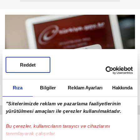
Reddet
Rıza
Bilgiler
Reklam Ayarları
Hakkında
(AA)
"Sitelerimizde reklam ve pazarlama faaliyetlerinin
yürütülmesi amaçları ile çerezler kullanılmaktadır.
Adım 3: İl ve İlçe Seçimi
Bu çerezler, kullanıcıların tarayıcı ve cihazlarını
tanımlayarak çalışırlar.
Açılan ekranda önce il seçin (ör. İstanbul, Ankara,