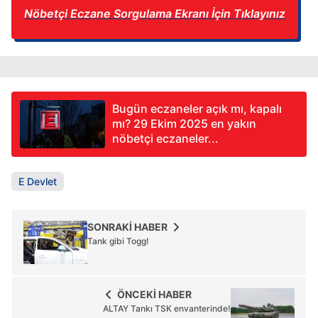
Nöbetçi Eczane Sorgulama Ekranı İçin Tıklayınız
Bugün eczaneler açık mı, kapalı
mı? 29 Ekim 2025 en yakın
nöbetçi eczaneler...
E Devlet
SONRAKİ HABER
Tank gibi Togg!
ÖNCEKİ HABER
ALTAY Tankı TSK envanterinde!