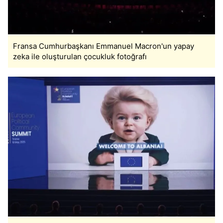
kullanılmaktadır. Bu çerezler vasıtasıyla çeşitli kişisel
verileriniz işlenmekte olup gerekli olan çerezler bilgi
toplumu hizmetlerinin sunulması amacıyla
kullanılmaktadır. Diğer çerezler, sitemizin daha işlevsel
Fransa Cumhurbaşkanı Emmanuel Macron'un yapay
kılınması ve kişiselleştirilmesi ve sizlere yönelik
zeka ile oluşturulan çocukluk fotoğrafı
reklam/pazarlama faaliyetlerinin yapılması, amaçlarıyla
sınırlı olarak açık rızanız dahilinde kullanılacaktır.
Çerezlere ilişkin tercihlerinizi aşağıda yer alan panel
vasıtasıyla belirleyebilirsiniz. Çerezlere ilişkin detaylı bilgi
için Ayarlar butonuna tıklayabilir,
Çerez Bilgilendirme
Metnimizi
ziyaret edebilirsiniz.
6698 sayılı Kişisel Verilerin Korunması Kanunu uyarınca
hazırlanmış Aydınlatma Metnimizi okumak ve sitemizde
ilgili mevzuata uygun olarak kullanılan çerezlerle ilgili bilgi
almak için lütfen
tıklayınız
.