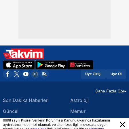
Üye Girişi
Üye Ol
Daha Fazla Gör
Son Dakika Haberleri
Astroloji
Güncel
Memur
6698 sayılı Kişisel Verilerin Korunması Kanunu uyarınca hazırlanmış
Ekonomi Haberleri
Yerel Haberler
aydınlatma metnimizi okumak ve sitemizde ilgili mevzuata uygun
olarak kullanılan
çerezlerle
ilgili bilgi almak için lütfen
tıklayınız.