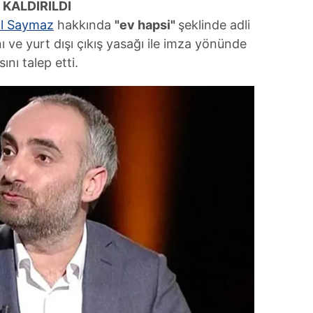
 KALDIRILDI
il Saymaz
hakkında
"ev hapsi"
şeklinde adli
nı ve yurt dışı çıkış yasağı ile imza yönünde
ını talep etti.