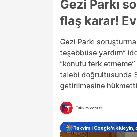
Gezi Parkı s
flaş karar! E
Gezi Parkı soruşturma
teşebbüse yardım” idd
“konutu terk etmeme” t
talebi doğrultusunda 
getirilmesine hükmetti
Takvim.com.tr
Takvim'i Google'a ekleyin,