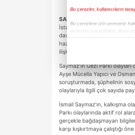
Bu çerezler, kullanıcıların tara
SAYMAZ'IN GEZİ'DEKİ ROLÜ!
Bu çerezlere izin vermeniz halin
İstanbul Cumhuriyet Başsavcıl
deneyimi yaşatabiliriz. Bunu y
davası hükümlüsü Osman Kavala
içerikleri sunabilmek adına el
hazırlanmasında ve kurmayı pl
noktasında tek gelir kalemimiz 
ilişkin Saymaz'la konuşmaları t
Her halükârda, kullanıcılar, bu 
Saymaz'ın Gezi Parkı olaylar
Ayşe Mücella Yapıcı ve Osman 
Sizlere daha iyi bir hizmet sun
çerezler vasıtasıyla çeşitli kiş
soruşturmada, şüphelinin sos
amacıyla kullanılmaktadır. Diğer
olaylarıyla ilgili çok sayıda 
reklam/pazarlama faaliyetlerinin
İsmail Saymaz'ın, kalkışma ola
Çerezlere ilişkin tercihlerinizi 
Parkı olaylarında aktif rol al
butonuna tıklayabilir,
Çerez Bi
gerçekle bağdaşmayan bilgiler 
karşı kışkırtmaya çalıştığı ön
6698 sayılı Kişisel Verilerin 