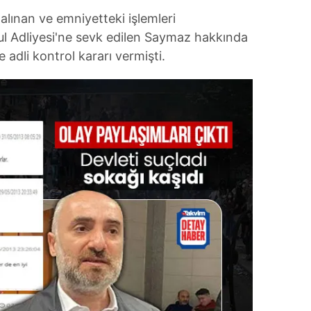
 çerezlerle ilgili bilgi almak için lütfen
tıklayınız
.
 alınan ve emniyetteki işlemleri
l Adliyesi'ne sevk edilen Saymaz hakkında
adli kontrol kararı vermişti.