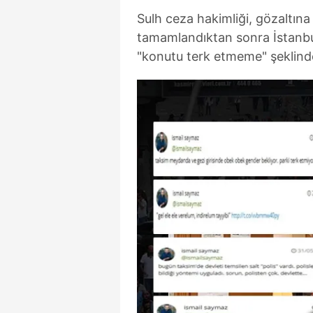
mevzuata uygun olarak kullanılan
Sulh ceza hakimliği, gözaltına
tamamlandıktan sonra İstanbu
"konutu terk etmeme" şeklinde 