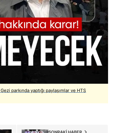
! Gezi parkında yaptığı paylaşımlar ve HTS
SONRAKİ HABER