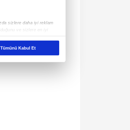
ızda sizlere daha iyi reklam
duğunu ve sizlere en iyi
liyetlerimizi karşılamak
Tümünü Kabul Et
ar gösterilmeyecektir."
çerezler kullanılmaktadır. Bu
u hizmetlerinin sunulması
i ve sizlere yönelik
nılacaktır.
kin detaylı bilgi için Ayarlar
ak ve sitemizde ilgili