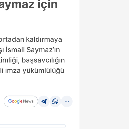
Saymaz için
 ortadan kaldırmaya
ı İsmail Saymaz’ın
imliği, başsavcılığın
nli imza yükümlülüğü