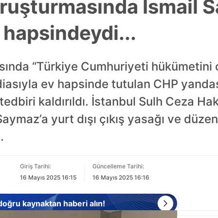
oruşturmasında İsmail 
v hapsindeydi...
sında “Türkiye Cumhuriyeti hükümetini
iasıyla ev hapsinde tutulan CHP yandaş
edbiri kaldırıldı. İstanbul Sulh Ceza Hak
Saymaz’a yurt dışı çıkış yasağı ve düze
.
Giriş Tarihi:
Güncelleme Tarihi:
16 Mayıs 2025 16:15
16 Mayıs 2025 16:16
 doğru kaynaktan haberi alın!