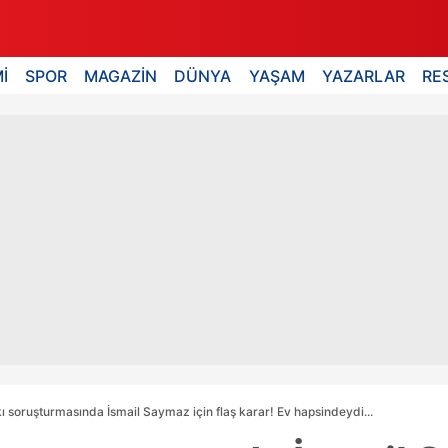
İ
SPOR
MAGAZİN
DÜNYA
YAŞAM
YAZARLAR
RE
ı soruşturmasında İsmail Saymaz için flaş karar! Ev hapsindeydi...