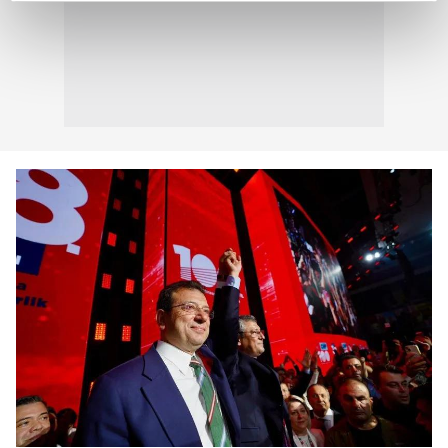
reklamların maliyetlerimizi karşılamak noktasında tek gelir
kalemimiz olduğunu sizlere hatırlatmak isteriz.
Her halükârda, kullanıcılar, bu çerezlere izin vermedikleri
takdirde, kullanıcılara hedefli reklamlar
gösterilmeyecektir."
Sizlere daha iyi bir hizmet sunabilmek için İnternet
Sitemizde kendimize ve üçüncü kişilere ait çerezler
kullanılmaktadır. Bu çerezler vasıtasıyla çeşitli kişisel
verileriniz işlenmekte olup gerekli olan çerezler bilgi
toplumu hizmetlerinin sunulması amacıyla
kullanılmaktadır. Diğer çerezler, sitemizin daha işlevsel
kılınması ve kişiselleştirilmesi ve sizlere yönelik
reklam/pazarlama faaliyetlerinin yapılması, amaçlarıyla
sınırlı olarak açık rızanız dahilinde kullanılacaktır.
Çerezlere ilişkin tercihlerinizi aşağıda yer alan panel
vasıtasıyla belirleyebilirsiniz. Çerezlere ilişkin detaylı bilgi