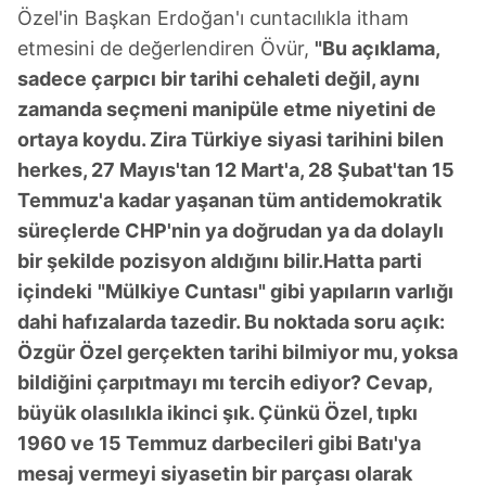
Özel'in Başkan Erdoğan'ı cuntacılıkla itham
etmesini de değerlendiren Övür,
"Bu açıklama,
sadece çarpıcı bir tarihi cehaleti değil, aynı
zamanda seçmeni manipüle etme niyetini de
ortaya koydu. Zira Türkiye siyasi tarihini bilen
herkes, 27 Mayıs'tan 12 Mart'a, 28 Şubat'tan 15
Temmuz'a kadar yaşanan tüm antidemokratik
süreçlerde CHP'nin ya doğrudan ya da dolaylı
bir şekilde pozisyon aldığını bilir.Hatta parti
içindeki
"Mülkiye Cuntası" gibi yapıların varlığı
dahi hafızalarda tazedir. Bu noktada soru açık:
Özgür Özel gerçekten tarihi bilmiyor mu, yoksa
bildiğini çarpıtmayı mı tercih ediyor? Cevap,
büyük olasılıkla ikinci şık. Çünkü Özel, tıpkı
1960 ve 15 Temmuz darbecileri gibi Batı'ya
mesaj vermeyi siyasetin bir parçası olarak