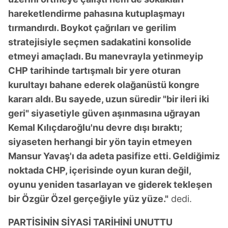
hareketlendirme pahasına kutuplaşmayı
tırmandırdı. Boykot çağrıları ve gerilim
stratejisiyle seçmen sadakatini konsolide
etmeyi amaçladı. Bu manevrayla yetinmeyip
CHP tarihinde tartışmalı bir yere oturan
kurultayı bahane ederek olağanüstü kongre
kararı aldı. Bu sayede, uzun süredir "bir ileri iki
geri" siyasetiyle güven aşınmasına uğrayan
Kemal Kılıçdaroğlu'nu devre dışı bıraktı;
siyaseten herhangi bir yön tayin etmeyen
Mansur Yavaş'ı da adeta pasifize etti. Geldiğimiz
noktada CHP, içerisinde oyun kuran değil,
oyunu yeniden tasarlayan ve giderek tekleşen
bir Özgür Özel gerçeğiyle yüz yüze."
dedi.
PARTİSİNİN SİYASİ TARİHİNİ UNUTTU