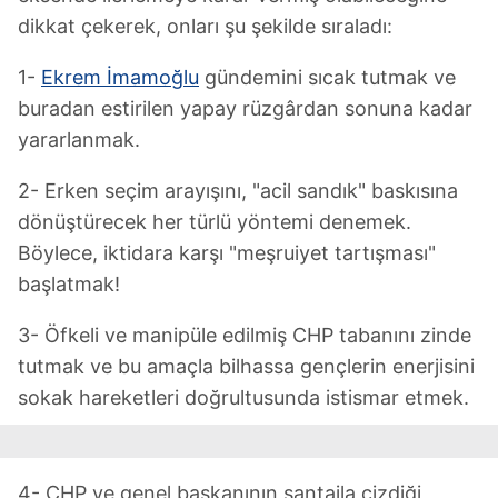
dikkat çekerek, onları şu şekilde sıraladı:
1-
Ekrem İmamoğlu
gündemini sıcak tutmak ve
buradan estirilen yapay rüzgârdan sonuna kadar
yararlanmak.
2- Erken seçim arayışını, "acil sandık" baskısına
dönüştürecek her türlü yöntemi denemek.
Böylece, iktidara karşı "meşruiyet tartışması"
başlatmak!
3- Öfkeli ve manipüle edilmiş CHP tabanını zinde
tutmak ve bu amaçla bilhassa gençlerin enerjisini
sokak hareketleri doğrultusunda istismar etmek.
4- CHP ve genel başkanının şantajla çizdiği