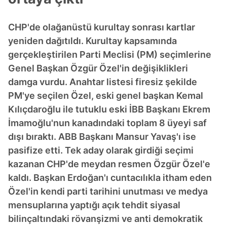
CHP'de olağanüstü kurultay sonrası kartlar
yeniden dağıtıldı. Kurultay kapsamında
gerçekleştirilen Parti Meclisi (PM) seçimlerine
Genel Başkan Özgür Özel'in değişiklikleri
damga vurdu. Anahtar listesi firesiz şekilde
PM'ye seçilen Özel, eski genel başkan Kemal
Kılıçdaroğlu ile tutuklu eski İBB Başkanı Ekrem
İmamoğlu'nun kanadındaki toplam 8 üyeyi saf
dışı bıraktı. ABB Başkanı Mansur Yavaş'ı ise
pasifize etti. Tek aday olarak girdiği seçimi
kazanan CHP'de meydan resmen Özgür Özel'e
kaldı. Başkan Erdoğan'ı cuntacılıkla itham eden
Özel'in kendi parti tarihini unutması ve medya
mensuplarına yaptığı açık tehdit siyasal
bilinçaltındaki rövanşizmi ve anti demokratik