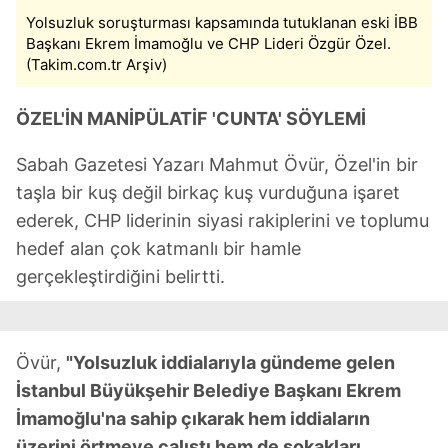
için Ayarlar butonuna tıklayabilir,
Çerez Bilgilendirme
Yolsuzluk soruşturması kapsamında tutuklanan eski İBB
Metnimizi
ziyaret edebilirsiniz.
Başkanı Ekrem İmamoğlu ve CHP Lideri Özgür Özel.
(Takim.com.tr Arşiv)
6698 sayılı Kişisel Verilerin Korunması Kanunu uyarınca
hazırlanmış Aydınlatma Metnimizi okumak ve sitemizde
ÖZEL'İN MANİPÜLATİF 'CUNTA' SÖYLEMİ
ilgili mevzuata uygun olarak kullanılan çerezlerle ilgili bilgi
almak için lütfen
tıklayınız
.
Sabah Gazetesi Yazarı Mahmut Övür, Özel'in bir
taşla bir kuş değil birkaç kuş vurduğuna işaret
ederek, CHP liderinin siyasi rakiplerini ve toplumu
hedef alan çok katmanlı bir hamle
gerçekleştirdiğini belirtti.
Övür,
"Yolsuzluk iddialarıyla gündeme gelen
İstanbul Büyükşehir Belediye Başkanı Ekrem
İmamoğlu'na sahip çıkarak hem iddiaların
üzerini örtmeye çalıştı hem de sokakları