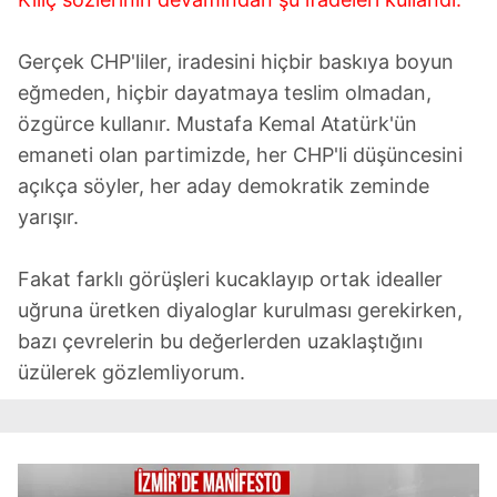
reklam/pazarlama faaliyetlerinin yapılması, amaçlarıyla
sınırlı olarak açık rızanız dahilinde kullanılacaktır.
Gerçek CHP'liler, iradesini hiçbir baskıya boyun
eğmeden, hiçbir dayatmaya teslim olmadan,
Çerezlere ilişkin tercihlerinizi aşağıda yer alan panel
özgürce kullanır. Mustafa Kemal Atatürk'ün
vasıtasıyla belirleyebilirsiniz. Çerezlere ilişkin detaylı bilgi
için Ayarlar butonuna tıklayabilir,
Çerez Bilgilendirme
emaneti olan partimizde, her CHP'li düşüncesini
Metnimizi
ziyaret edebilirsiniz.
açıkça söyler, her aday demokratik zeminde
yarışır.
6698 sayılı Kişisel Verilerin Korunması Kanunu uyarınca
hazırlanmış Aydınlatma Metnimizi okumak ve sitemizde
Fakat farklı görüşleri kucaklayıp ortak idealler
ilgili mevzuata uygun olarak kullanılan çerezlerle ilgili bilgi
uğruna üretken diyaloglar kurulması gerekirken,
almak için lütfen
tıklayınız
.
bazı çevrelerin bu değerlerden uzaklaştığını
üzülerek gözlemliyorum.