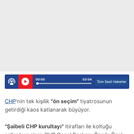
00:00
03:04
Tüm Sesli Haberler
CHP
'nin tek kişilik
"ön seçim"
tiyatrosunun
getirdiği kaos katlanarak büyüyor.
"Şaibeli CHP kurultayı"
itirafları ile koltuğu