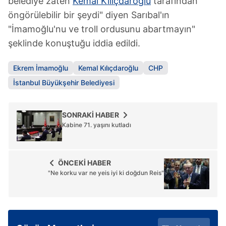
belediye zaten
Kemal Kılıçdaroğlu
tarafından
öngörülebilir bir şeydi" diyen Sarıbal'ın
"İmamoğlu'nu ve troll ordusunu abartmayın"
şeklinde konuştuğu iddia edildi.
Ekrem İmamoğlu
Kemal Kılıçdaroğlu
CHP
İstanbul Büyükşehir Belediyesi
SONRAKİ HABER
Kabine 71. yaşını kutladı
ÖNCEKİ HABER
"Ne korku var ne yeis iyi ki doğdun Reis"