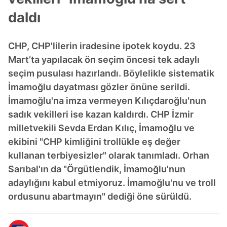
daldı
CHP, CHP'lilerin iradesine ipotek koydu. 23
Mart’ta yapılacak ön seçim öncesi tek adaylı
seçim pusulası hazırlandı. Böylelikle sistematik
İmamoğlu dayatması gözler önüne serildi.
İmamoğlu'na imza vermeyen Kılıçdaroğlu'nun
sadık vekilleri ise kazan kaldırdı. CHP İzmir
milletvekili Sevda Erdan Kılıç, İmamoğlu ve
ekibini "CHP kimliğini trollükle eş değer
kullanan terbiyesizler" olarak tanımladı. Orhan
Sarıbal'ın da "Örgütlendik, İmamoğlu'nun
adaylığını kabul etmiyoruz. İmamoğlu'nu ve troll
ordusunu abartmayın" dediği öne sürüldü.