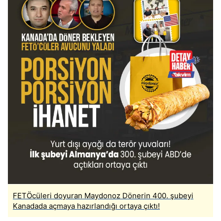
FETÖcüleri doyuran Maydonoz Dönerin 400. şubeyi
Kanadada açmaya hazırlandığı ortaya çıktı!