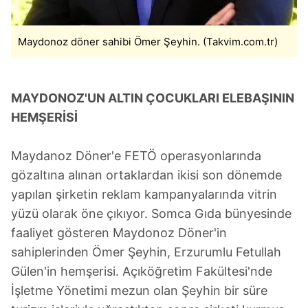
Maydonoz döner sahibi Ömer Şeyhin. (Takvim.com.tr)
MAYDONOZ'UN
ALTIN ÇOCUKLARI ELEBAŞININ
HEMŞERİSİ
Maydanoz Döner'e FETÖ operasyonlarında
gözaltına alınan ortaklardan ikisi son dönemde
yapılan şirketin reklam kampanyalarında vitrin
yüzü olarak öne çıkıyor. Somca Gıda bünyesinde
faaliyet gösteren Maydonoz Döner'in
sahiplerinden Ömer Şeyhin, Erzurumlu Fetullah
Gülen'in hemşerisi. Açıköğretim Fakültesi'nde
İşletme Yönetimi mezun olan Şeyhin bir süre