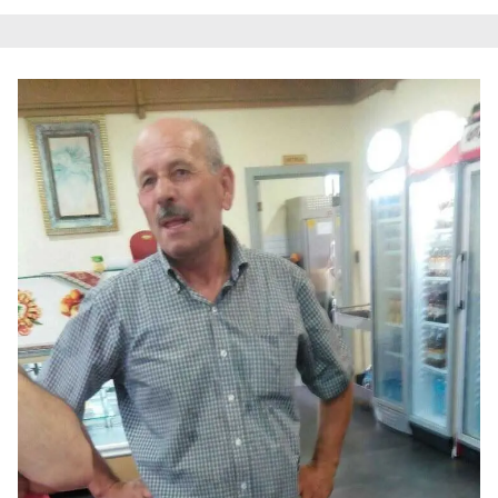
kullanılmaktadır. Diğer çerezler, sitemizin daha işlevsel
kılınması ve kişiselleştirilmesi ve sizlere yönelik
reklam/pazarlama faaliyetlerinin yapılması, amaçlarıyla
sınırlı olarak açık rızanız dahilinde kullanılacaktır.
Çerezlere ilişkin tercihlerinizi aşağıda yer alan panel
vasıtasıyla belirleyebilirsiniz. Çerezlere ilişkin detaylı bilgi
için Ayarlar butonuna tıklayabilir,
Çerez Bilgilendirme
Metnimizi
ziyaret edebilirsiniz.
6698 sayılı Kişisel Verilerin Korunması Kanunu uyarınca
hazırlanmış Aydınlatma Metnimizi okumak ve sitemizde
ilgili mevzuata uygun olarak kullanılan çerezlerle ilgili bilgi
almak için lütfen
tıklayınız
.