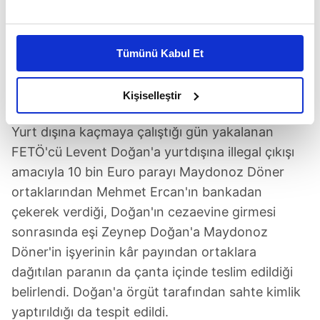
paylaşımda, 400. şubeyi Kanada Ottawa'da
Bu çerezlere izin vermeniz halinde sizlere özel
açtıklarını duyurarak,
"Bu bizim için yeni bir
kişiselleştirilmiş reklamlar sunabilir, sayfalarımızda sizlere
Tümünü Kabul Et
kilometre taşı, yeni bir zafer"
ifadelerini kullandı.
daha iyi reklam deneyimi yaşatabiliriz. Bunu yaparken
amacımızın size daha iyi bir reklam deneyimi sunmak
FİRAR PARASI
ŞİRKETTEN
olduğunu ve sizlere en iyi içerikleri sunabilmek adına
Kişiselleştir
elimizden gelen çabayı gösterdiğimizi ve bu noktada,
reklamların maliyetlerimizi karşılamak noktasında tek gelir
Yurt dışına kaçmaya çalıştığı gün yakalanan
kalemimiz olduğunu sizlere hatırlatmak isteriz.
FETÖ'cü Levent Doğan'a yurtdışına illegal çıkışı
amacıyla 10 bin Euro parayı Maydonoz Döner
Her halükârda, kullanıcılar, bu çerezlere izin vermedikleri
ortaklarından Mehmet Ercan'ın bankadan
takdirde, kullanıcılara hedefli reklamlar
çekerek verdiği, Doğan'ın cezaevine girmesi
gösterilmeyecektir."
sonrasında eşi Zeynep Doğan'a Maydonoz
Sizlere daha iyi bir hizmet sunabilmek için İnternet
Döner'in işyerinin kâr payından ortaklara
Sitemizde kendimize ve üçüncü kişilere ait çerezler
dağıtılan paranın da çanta içinde teslim edildiği
kullanılmaktadır. Bu çerezler vasıtasıyla çeşitli kişisel
belirlendi. Doğan'a örgüt tarafından sahte kimlik
verileriniz işlenmekte olup gerekli olan çerezler bilgi
yaptırıldığı da tespit edildi.
toplumu hizmetlerinin sunulması amacıyla