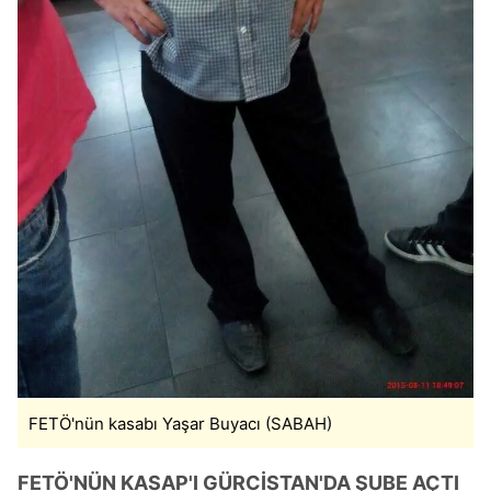
FETÖ'nün kasabı Yaşar Buyacı (SABAH)
FETÖ'NÜN KASAP'I
GÜRCİSTAN'DA ŞUBE AÇTI