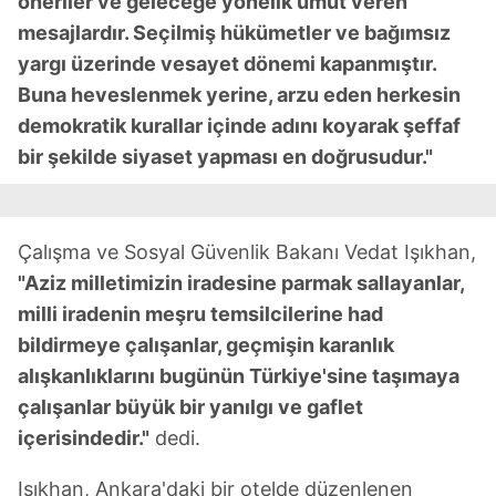
öneriler ve geleceğe yönelik umut veren
kullanılmaktadır. Bu çerezler vasıtasıyla çeşitli kişisel
verileriniz işlenmekte olup gerekli olan çerezler bilgi
mesajlardır. Seçilmiş hükümetler ve bağımsız
toplumu hizmetlerinin sunulması amacıyla
yargı üzerinde vesayet dönemi kapanmıştır.
kullanılmaktadır. Diğer çerezler, sitemizin daha işlevsel
Buna heveslenmek yerine, arzu eden herkesin
kılınması ve kişiselleştirilmesi ve sizlere yönelik
demokratik kurallar içinde adını koyarak şeffaf
reklam/pazarlama faaliyetlerinin yapılması, amaçlarıyla
bir şekilde siyaset yapması en doğrusudur."
sınırlı olarak açık rızanız dahilinde kullanılacaktır.
Çerezlere ilişkin tercihlerinizi aşağıda yer alan panel
vasıtasıyla belirleyebilirsiniz. Çerezlere ilişkin detaylı bilgi
Çalışma ve Sosyal Güvenlik Bakanı Vedat Işıkhan,
için Ayarlar butonuna tıklayabilir,
Çerez Bilgilendirme
"Aziz milletimizin iradesine parmak sallayanlar,
Metnimizi
ziyaret edebilirsiniz.
milli iradenin meşru temsilcilerine had
bildirmeye çalışanlar, geçmişin karanlık
6698 sayılı Kişisel Verilerin Korunması Kanunu uyarınca
alışkanlıklarını bugünün Türkiye'sine taşımaya
hazırlanmış Aydınlatma Metnimizi okumak ve sitemizde
ilgili mevzuata uygun olarak kullanılan çerezlerle ilgili bilgi
çalışanlar büyük bir yanılgı ve gaflet
almak için lütfen
tıklayınız
.
içerisindedir."
dedi.
Işıkhan, Ankara'daki bir otelde düzenlenen