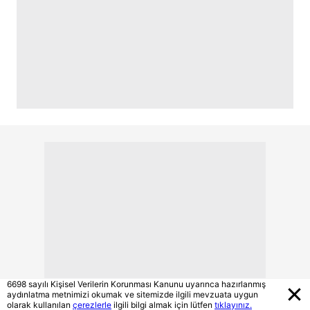
6698 sayılı Kişisel Verilerin Korunması Kanunu uyarınca hazırlanmış
aydınlatma metnimizi okumak ve sitemizde ilgili mevzuata uygun
olarak kullanılan
çerezlerle
ilgili bilgi almak için lütfen
tıklayınız.