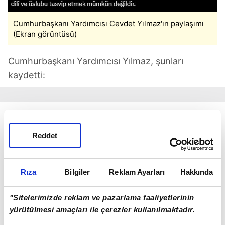
Cumhurbaşkanı Yardımcısı Cevdet Yılmaz'ın paylaşımı
(Ekran görüntüsü)
Cumhurbaşkanı Yardımcısı Yılmaz, şunları
kaydetti:
"Bugün TÜSİAD toplantısında maalesef bu
olumsuz dil ve yaklaşım sergilenmiştir. İş
Reddet
dünyamızın genelini temsil etmediğine
inandığımız bu dili ve üslubu tasvip etmek
Rıza
Bilgiler
Reklam Ayarları
Hakkında
mümkün değildir. Sürekli bir şekilde topluma
karamsarlık yayarak, felaket tellallığı yaparak
"Sitelerimizde reklam ve pazarlama faaliyetlerinin
olumlu bir gelecek inşa edilemez. Bir iş insanları
yürütülmesi amaçları ile çerezler kullanılmaktadır.
örgütünün öncelikle katma değeri yüksek,