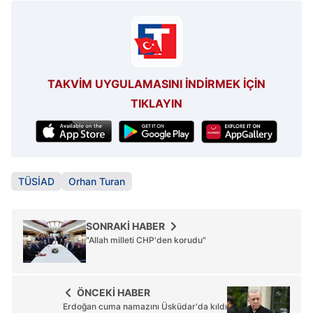
TAKVİM UYGULAMASINI İNDİRMEK İÇİN
TIKLAYIN
TÜSİAD
Orhan Turan
SONRAKİ HABER
"Allah milleti CHP'den korudu"
ÖNCEKİ HABER
Erdoğan cuma namazını Üsküdar'da kıldı