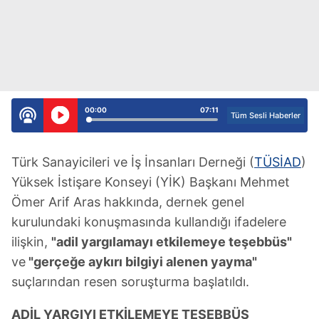
00:00
07:11
Tüm Sesli Haberler
Türk Sanayicileri ve İş İnsanları Derneği (
TÜSİAD
)
Yüksek İstişare Konseyi (YİK) Başkanı Mehmet
Ömer Arif Aras hakkında, dernek genel
kurulundaki konuşmasında kullandığı ifadelere
ilişkin,
"adil yargılamayı etkilemeye teşebbüs"
ve
"gerçeğe aykırı bilgiyi alenen yayma"
suçlarından resen soruşturma başlatıldı.
ADİL YARGIYI ETKİLEMEYE TEŞEBBÜS