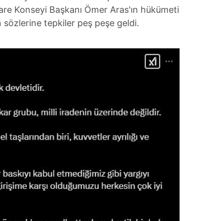
are Konseyi Başkanı Ömer Aras'ın hükümeti
 sözlerine tepkiler peş peşe geldi.