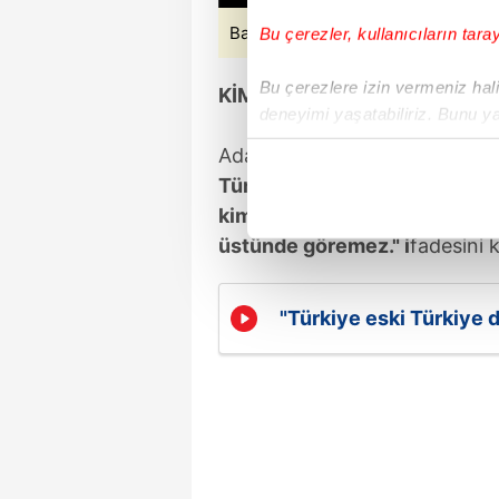
Bakan Tunç'un paylaşımı (Sosyal 
Bu çerezler, kullanıcıların tara
Bu çerezlere izin vermeniz halin
KİMSE HUKUKUN ÜSTÜNDE 
deneyimi yaşatabiliriz. Bunu y
içerikleri sunabilmek adına el
Adalet Bakanı
Yılmaz Tunç
,
"A
noktasında tek gelir kalemimiz 
Türkiye'nin artık geride kaldı
kimse veya hiçbir kuruluş, ke
Her halükârda, kullanıcılar, bu 
üstünde göremez." i
fadesini k
Sizlere daha iyi bir hizmet sun
çerezler vasıtasıyla çeşitli kiş
"Türkiye eski Türkiye d
amacıyla kullanılmaktadır. Diğer
reklam/pazarlama faaliyetlerinin
Çerezlere ilişkin tercihlerinizi 
butonuna tıklayabilir,
Çerez Bi
6698 sayılı Kişisel Verilerin 