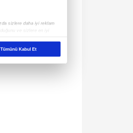
ızda sizlere daha iyi reklam
duğunu ve sizlere en iyi
liyetlerimizi karşılamak
Tümünü Kabul Et
ar gösterilmeyecektir."
çerezler kullanılmaktadır. Bu
u hizmetlerinin sunulması
i ve sizlere yönelik
nılacaktır.
kin detaylı bilgi için Ayarlar
ak ve sitemizde ilgili