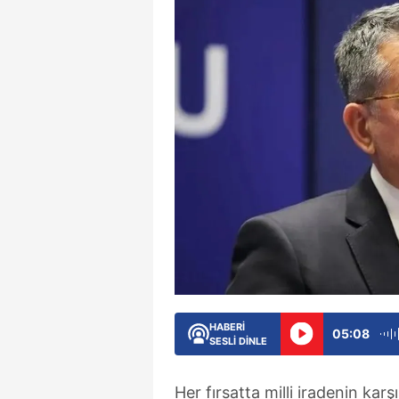
HABERİ
05:08
SESLİ DİNLE
Her fırsatta milli iradenin ka