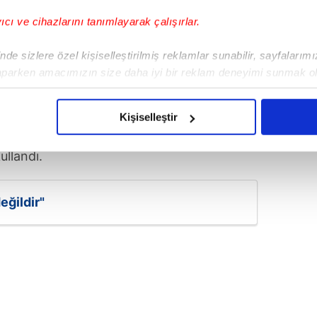
medya)
yıcı ve cihazlarını tanımlayarak çalışırlar.
de sizlere özel kişiselleştirilmiş reklamlar sunabilir, sayfalarım
DEĞİL
aparken amacımızın size daha iyi bir reklam deneyimi sunmak ol
imizden gelen çabayı gösterdiğimizi ve bu noktada, reklamların ma
yrıcalıklı kesimlerin yön verdiği
olduğunu sizlere hatırlatmak isteriz.
ğını anlamayanlar şunu bilmelidir ki; hiç
Kişiselleştir
ndisini milletin iradesinin ve hukukun
çerezlere izin vermedikleri takdirde, kullanıcılara hedefli reklaml
ullandı.
abilmek için İnternet Sitemizde kendimize ve üçüncü kişilere ait 
isel verileriniz işlenmekte olup gerekli olan çerezler bilgi toplum
eğildir"
 çerezler, sitemizin daha işlevsel kılınması ve kişiselleştirilmes
 yapılması, amaçlarıyla sınırlı olarak açık rızanız dahilinde kulla
aşağıda yer alan panel vasıtasıyla belirleyebilirsiniz. Çerezlere iliş
lgilendirme Metnimizi
ziyaret edebilirsiniz.
Korunması Kanunu uyarınca hazırlanmış Aydınlatma Metnimizi okum