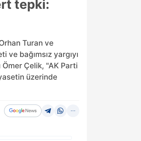
rt tepki:
ı Orhan Turan ve
i ve bağımsız yargıyı
 Ömer Çelik, "AK Parti
yasetin üzerinde