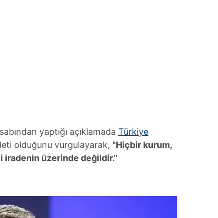
 çerezlerle ilgili bilgi almak için lütfen
tıklayınız
.
sabından yaptığı açıklamada
Türkiye
leti olduğunu vurgulayarak,
"Hiçbir kurum,
i iradenin üzerinde değildir."