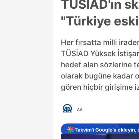
TÜSİAD'ın sk
"Türkiye eski
Her fırsatta milli ira
TÜSİAD Yüksek İstişar
hedef alan sözlerine t
olarak bugüne kadar o
gören hiçbir girişime 
AA
Takvim'i Google'a ekleyin,