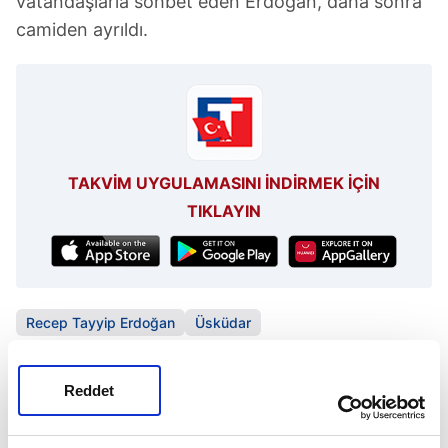
vatandaşlarla sohbet eden Erdoğan, daha sonra
camiden ayrıldı.
TAKVİM UYGULAMASINI İNDİRMEK İÇİN
TIKLAYIN
Recep Tayyip Erdoğan
Üsküdar
SONRAKİ HABER
Reddet
TÜSİAD YİK Başkanı Aras'a soruşturma