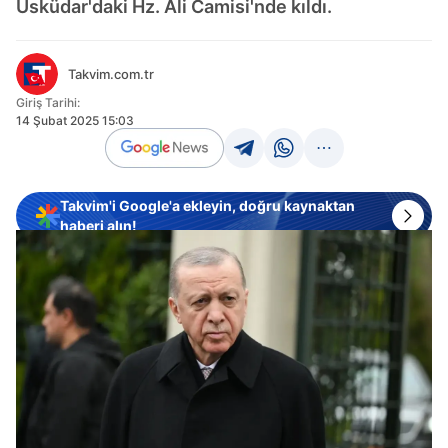
Üsküdar'daki Hz. Ali Camisi'nde kıldı.
Takvim.com.tr
Giriş Tarihi:
14 Şubat 2025 15:03
Takvim'i Google'a ekleyin, doğru kaynaktan
haberi alın!