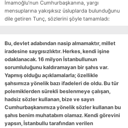
İmamoğlu'nun Cumhurbaşkanına, yargı
için Ayarlar butonuna tıklayabilir,
Çerez Bilgilendirme
mensuplarına yakışıksız üsluplarda bulunduğunu
Metnimizi
ziyaret edebilirsiniz.
dile getiren Tunç, sözlerini şöyle tamamladı:
6698 sayılı Kişisel Verilerin Korunması Kanunu uyarınca
hazırlanmış Aydınlatma Metnimizi okumak ve sitemizde
ilgili mevzuata uygun olarak kullanılan çerezlerle ilgili bilgi
Bu, devlet adabından nasip almamaktır, millet
almak için lütfen
tıklayınız
.
iradesine saygısızlıktır. Herkes, kendi işine
odaklanacak. 16 milyon İstanbullunun
sorumluluğunu kaldıramayan bir şahıs var.
Yapmış olduğu açıklamalarla; özellikle
şahsımıza yönelik bazı ifadeleri de oldu. Bu tür
polemiklerden sürekli beslenmeye çalışan,
hadsiz sözler kullanan, bize ve sayın
Cumhurbaşkanımıza yönelik sözler kullanan bu
şahıs benim muhatabım olamaz. Kendi görevini
yapsın, İstanbullu tarafından verilen