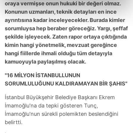
reklamların maliyetlerimizi karşılamak noktasında tek gelir
oraya vermişse onun hukuki bir değeri olmaz.
kalemimiz olduğunu sizlere hatırlatmak isteriz.
Konunun uzmanları, teknik detayları en ince
ayrıntısına kadar inceleyecekler. Burada kimler
Her halükârda, kullanıcılar, bu çerezlere izin vermedikleri
sorumluysa hep beraber göreceğiz. Yargı, şeffaf
takdirde, kullanıcılara hedefli reklamlar
şekilde işleyecek. Zaten rapor ortaya çıktığında
gösterilmeyecektir."
kimin hangi yönetmelik, mevzuat gereğince
Sizlere daha iyi bir hizmet sunabilmek için İnternet
hangi fiillerde ihmali olduğu tüm detayıyla
Sitemizde kendimize ve üçüncü kişilere ait çerezler
kamuoyuyla paylaşılmış olacak.
kullanılmaktadır. Bu çerezler vasıtasıyla çeşitli kişisel
verileriniz işlenmekte olup gerekli olan çerezler bilgi
"16 MİLYON İSTANBULLUNUN
toplumu hizmetlerinin sunulması amacıyla
SORUMLULUĞUNU KALDIRAMAYAN BİR ŞAHIS"
kullanılmaktadır. Diğer çerezler, sitemizin daha işlevsel
kılınması ve kişiselleştirilmesi ve sizlere yönelik
İstanbul Büyükşehir Belediye Başkanı Ekrem
reklam/pazarlama faaliyetlerinin yapılması, amaçlarıyla
İmamoğlu'na da tepki gösteren Tunç,
sınırlı olarak açık rızanız dahilinde kullanılacaktır.
İmamoğlu'nun sürekli polemikten beslendiğini
belirtti.
Çerezlere ilişkin tercihlerinizi aşağıda yer alan panel
vasıtasıyla belirleyebilirsiniz. Çerezlere ilişkin detaylı bilgi