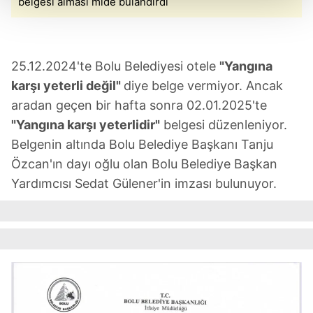
belgesi alması mide bulandırdı
Her halükârda, kullanıcılar, bu çerezlere izin vermedikleri
takdirde, kullanıcılara hedefli reklamlar
gösterilmeyecektir."
25.12.2024'te Bolu Belediyesi otele
"Yangına
karşı yeterli değil"
diye belge vermiyor. Ancak
Sizlere daha iyi bir hizmet sunabilmek için İnternet
aradan geçen bir hafta sonra 02.01.2025'te
Sitemizde kendimize ve üçüncü kişilere ait çerezler
"Yangına karşı yeterlidir"
belgesi düzenleniyor.
kullanılmaktadır. Bu çerezler vasıtasıyla çeşitli kişisel
verileriniz işlenmekte olup gerekli olan çerezler bilgi
Belgenin altında Bolu Belediye Başkanı Tanju
toplumu hizmetlerinin sunulması amacıyla
Özcan'ın dayı oğlu olan Bolu Belediye Başkan
kullanılmaktadır. Diğer çerezler, sitemizin daha işlevsel
Yardımcısı Sedat Gülener'in imzası bulunuyor.
kılınması ve kişiselleştirilmesi ve sizlere yönelik
reklam/pazarlama faaliyetlerinin yapılması, amaçlarıyla
sınırlı olarak açık rızanız dahilinde kullanılacaktır.
Çerezlere ilişkin tercihlerinizi aşağıda yer alan panel
vasıtasıyla belirleyebilirsiniz. Çerezlere ilişkin detaylı bilgi
için Ayarlar butonuna tıklayabilir,
Çerez Bilgilendirme
Metnimizi
ziyaret edebilirsiniz.