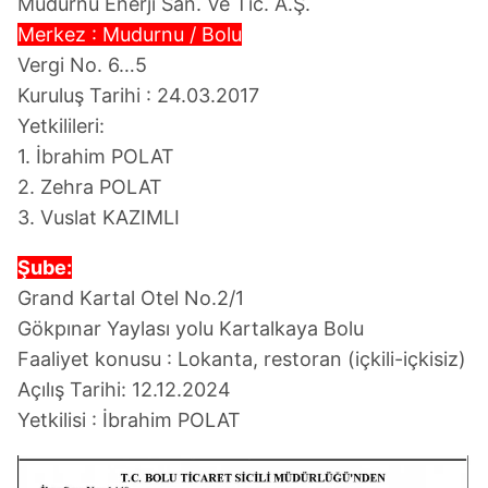
Mudurnu Enerji San. Ve Tic. A.Ş.
Merkez : Mudurnu / Bolu
Vergi No. 6…5
Kuruluş Tarihi : 24.03.2017
Yetkilileri:
1. İbrahim POLAT
2. Zehra POLAT
3. Vuslat KAZIMLI
Şube:
Grand Kartal Otel No.2/1
Gökpınar Yaylası yolu Kartalkaya Bolu
Faaliyet konusu : Lokanta, restoran (içkili-içkisiz)
Açılış Tarihi: 12.12.2024
Yetkilisi : İbrahim POLAT