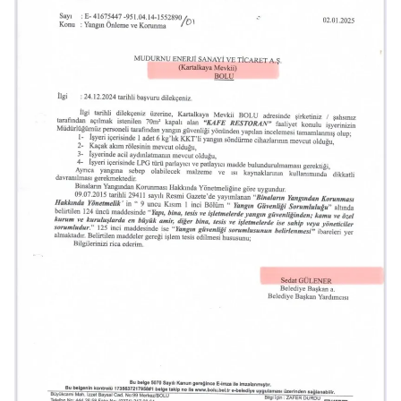
6698 sayılı Kişisel Verilerin Korunması Kanunu uyarınca
hazırlanmış Aydınlatma Metnimizi okumak ve sitemizde
ilgili mevzuata uygun olarak kullanılan çerezlerle ilgili bilgi
almak için lütfen
tıklayınız
.