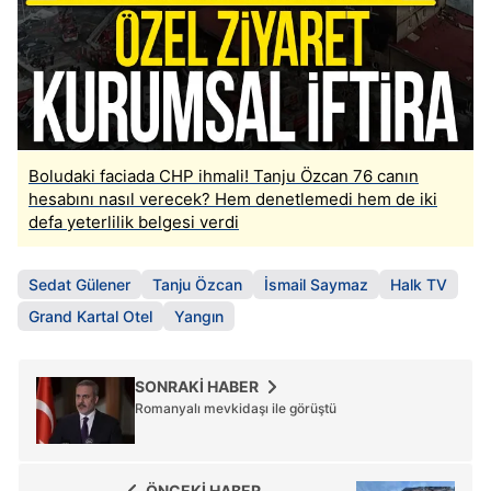
Boludaki faciada CHP ihmali! Tanju Özcan 76 canın
hesabını nasıl verecek? Hem denetlemedi hem de iki
defa yeterlilik belgesi verdi
Sedat Gülener
Tanju Özcan
İsmail Saymaz
Halk TV
Grand Kartal Otel
Yangın
SONRAKİ HABER
Romanyalı mevkidaşı ile görüştü
ÖNCEKİ HABER