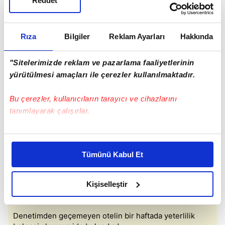
Reddet
Rıza
Bilgiler
Reklam Ayarları
Hakkında
"Sitelerimizde reklam ve pazarlama faaliyetlerinin
yürütülmesi amaçları ile çerezler kullanılmaktadır.
Bu çerezler, kullanıcıların tarayıcı ve cihazlarını
tanımlayarak çalışırlar.
Bu çerezlere izin vermeniz halinde sizlere özel
kişiselleştirilmiş reklamlar sunabilir, sayfalarımızda sizlere
Tümünü Kabul Et
daha iyi reklam deneyimi yaşatabiliriz. Bunu yaparken
amacımızın size daha iyi bir reklam deneyimi sunmak
olduğunu ve sizlere en iyi içerikleri sunabilmek adına
Kişiselleştir
elimizden gelen çabayı gösterdiğimizi ve bu noktada,
reklamların maliyetlerimizi karşılamak noktasında tek gelir
Denetimden geçemeyen otelin bir haftada yeterlilik
kalemimiz olduğunu sizlere hatırlatmak isteriz.